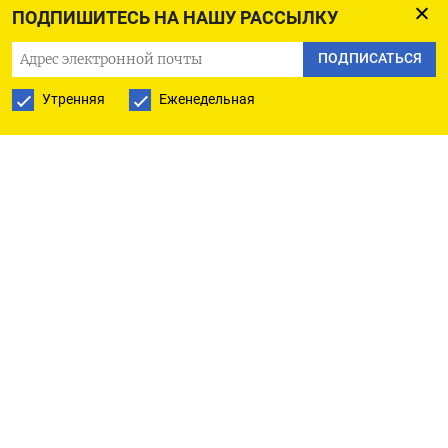
свой последний крупный актив в Нью-Йорке,
ПОДПИШИТЕСЬ НА НАШУ РАССЫЛКУ
продолжая масштабную распродажу зарубежной
ПОДПИСАТЬСЯ
недвижимости, начавшуюся после вторжения
Утренняя
Еженедельная
России в Украину в 2022 году. Роскошные
апартаменты в легендарном отеле Plaza были
изначально выставлены за $50 млн, но в итоге
цена была снижена до $23 млн. Сейчас сделка по
продаже находится в заключительной стадии,
сообщает New Post. Имя покупателя и финальная
сумма пока не раскрываются.
Квартира площадью 492 кв. м расположена на 10
этаже здания на пересечении Пятой авеню и
Саут-Сентрал-Парк в Манхэттене, с видами на
Центральный парк. В апартаментах четыре