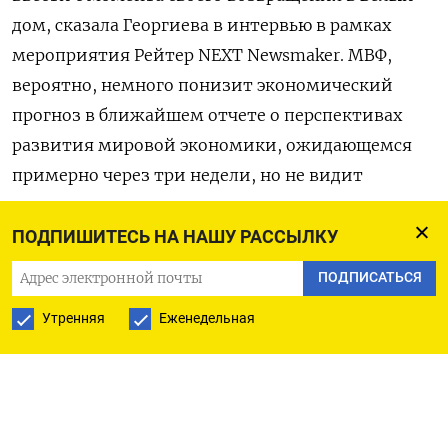
дом, сказала Георгиева в интервью в рамках
мероприятия Рейтер NEXT Newsmaker. МВФ,
вероятно, немного понизит экономический
прогноз в ближайшем отчете о перспективах
развития мировой экономики, ожидающемся
примерно через три недели, но не видит
рецессии на горизонте.
ПОДПИШИТЕСЬ НА НАШУ РАССЫЛКУ
В январе МВФ повысил прогноз роста мировой
ПОДПИСАТЬСЯ
экономики на 2025 год до 3,3% с 3,2% в
предыдущем октябрьском прогнозе, что прежде
Утренняя
Еженедельная
всего было связано с повышением прогноза для
США на полпроцента до 2,7%.
Однако по словам Георгиевой, в следующем