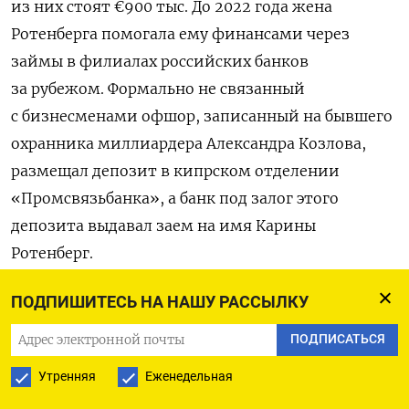
из них стоят €900 тыс. До 2022 года жена
Ротенберга помогала ему финансами через
займы в филиалах российских банков
за рубежом. Формально не связанный
с бизнесменами офшор, записанный на бывшего
охранника миллиардера Александра Козлова,
размещал депозит в кипрском отделении
«Промсвязьбанка», а банк под залог этого
депозита выдавал заем на имя Карины
Ротенберг.
ПОДПИШИТЕСЬ НА НАШУ РАССЫЛКУ
Согласно документам из утечки, жена олигарха
владеет половиной всей западной
ПОДПИСАТЬСЯ
недвижимости своего супруга. Например, на нее
Утренняя
Еженедельная
оформлена доля в поместье площадью 30