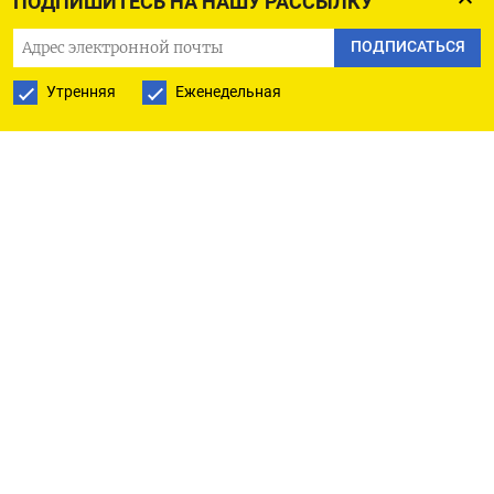
ПОДПИШИТЕСЬ НА НАШУ РАССЫЛКУ
министра в таких поездках, уточнили
ПОДПИСАТЬСЯ
собеседники издания.
Утренняя
Еженедельная
Таким образом, предстоящая встреча станет
первым заседанием контактной группы, которое
пройдет без министра обороны США.
Единственный случай, когда предшественник
Хегсета Ллойд Остин не приезжал на встречу,
произошел в начале 2024 года. Это было связано с
восстановлением Остина после операции по
удалению представительной железы из-за
обнаруженного рака. Однако тогда Остин
присоединился к встрече виртуально. На
прошлом заседании группы «Рамштайн» 12
февраля Хегсет присутствовал, но мероприятие