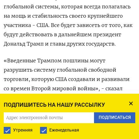
глобальной системы, которая всегда полагалась
на мощь и стабильность своего крупнейшего
участника - США. Все будет зависеть от того, как
будут действовать в дальнейшем президент
Дональд Трамп и главы других государств.
«Введенные Трампом пошлины могут
разрушить систему глобальной свободной
торговли, которую США создавали и развивали
со времен Второй мировой войны», - сказал
Такахидэ Киути, ведущий экономист японского
ПОДПИШИТЕСЬ НА НАШУ РАССЫЛКУ
исследовательского института Номура.
ПОДПИСАТЬСЯ
В предстоящие месяцы определяющим
Утренняя
Еженедельная
фактором окажется элементарный рост цен на