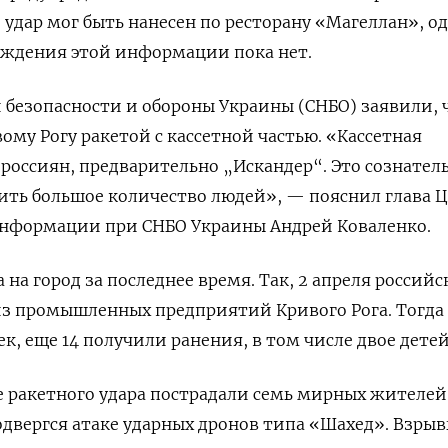
о удар мог быть нанесен по ресторану «Магеллан», о
ждения этой информации пока нет.
 безопасности и обороны Украины (СНБО) заявили, 
ому Рогу ракетой с кассетной частью. «Кассетная
 россиян, предварительно „Искандер“. Это сознате
убить большое количество людей», — пояснил глава 
нформации при СНБО Украины Андрей Коваленко.
а на город за последнее время. Так, 2 апреля российс
з промышленных предприятий Кривого Рога. Тогда
к, еще 14 получили ранения, в том числе двое детей
те ракетного удара пострадали семь мирных жителей
одвергся атаке ударных дронов типа «Шахед». Взры