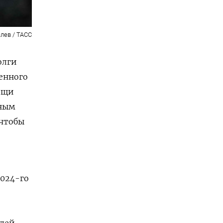
лев / ТАСС
олги
венного
ощи
нным
 чтобы
2024-го