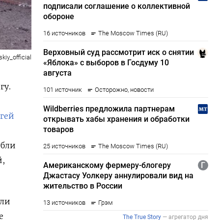
kiy_official
гу.
гей
ибли
й,
ули
е