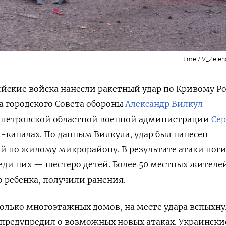
t.me / V_Zelens
ийские войска нанесли ракетный удар по Кривому Ро
а городского Совета обороны
Александр Вилкул
опетровской областной военной администрации
Сер
-каналах. По данным Вилкула, удар был нанесен
й по жилому микрорайону. В результате атаки пог
реди них — шестеро детей. Более 50 местных жителе
 ребенка, получили ранения.
олько многоэтажных домов, на месте удара вспыхн
предупредил о возможных новых атаках. Украински