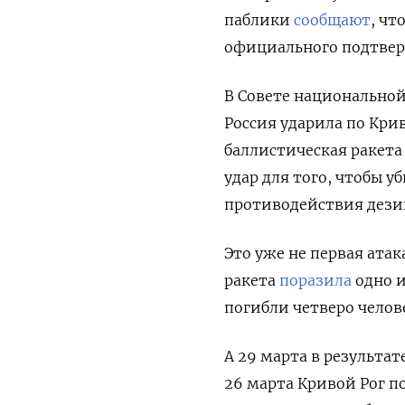
паблики
сообщают
, чт
официального подтвер
В Совете национальной
Россия ударила по Крив
баллистическая ракета
удар для того, чтобы 
противодействия дези
Это уже не первая атак
ракета
поразила
одно и
погибли четверо челове
А 29 марта в результа
26 марта Кривой Рог п