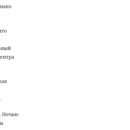
днако
что
льный
Центра
кая
.
. Ночью
вы