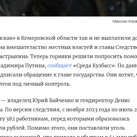
Максим Кисе
кая» в Кемеровской области так и не выплатили д
 на вмешательство местных властей и главы Следст
Бастрыкина. Теперь горняки решили попросить пом
Владимира Путина,
сообщает
«Среда Кузбасс». По да
дписали обращение к главе государства. Они хотят,
лгов под личный контроль.
 — владелец Юрий Байченко и гендиректор Денис
ы.
По версии следствия, с ноября 2023 года по июль 
ту 382 работникам, перед которыми образовалась
лн рублей. Помимо этого, они поставляли уголь