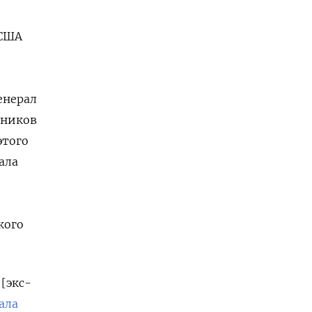
 США
енерал
ьников
этого
ала
кого
[экс-
ала