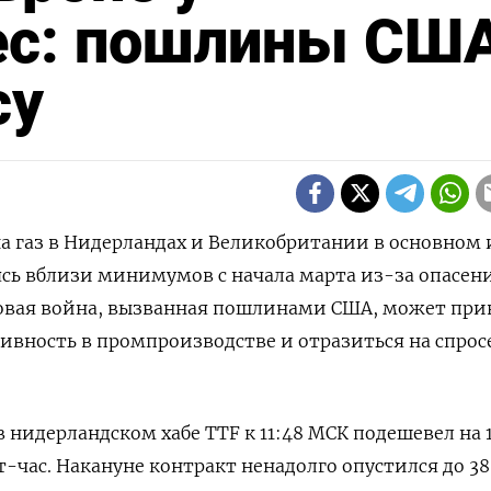
ес: пошлины СШ
су
 на газ в Нидерландах и Великобритании в основном 
ясь вблизи минимумов с начала марта из-за опасен
говая война, вызванная пошлинами США, может при
вность в промпроизводстве и отразиться на спрос
 нидерландском хабе TTF к 11:48 МСК подешевел на 
тт-час. Накануне контракт ненадолго опустился до 38