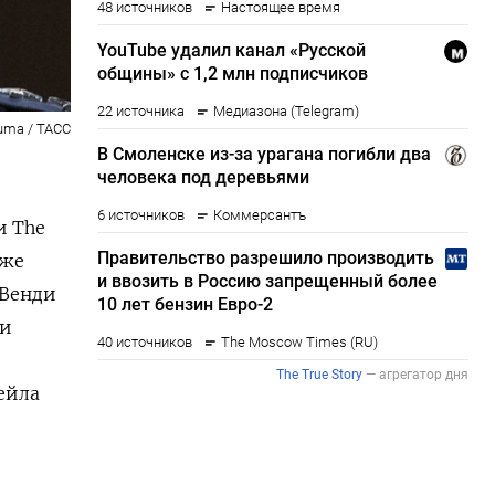
uma / ТАСС
и The
кже
 Венди
ти
е
ейла