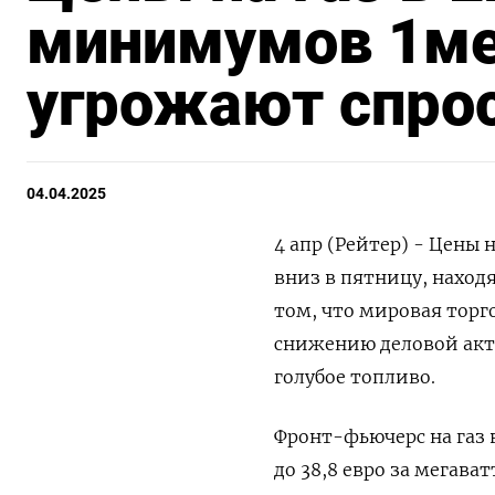
минимумов 1м
угрожают спро
04.04.2025
4 апр (Рейтер) - Цены
вниз в пятницу, наход
том, что мировая тор
снижению деловой акти
голубое топливо.
Фронт-фьючерс на газ в
до 38,8 евро за мегава