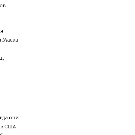
ов
ля
а Маска
и
ц,
гда они
 в США