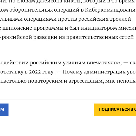
ии.
По словам Джейсона Кикты, который в то время
ом оборонительных операций в Киберкомандовани
тельными операциями против российских троллей,
е шпионские программы и был инициатором мисси
 российской разведки из правительственных сетей
водействии российским усилиям впечатляло», — ск
 отставку в 2022 году. — Почему администрация ув
 настолько новаторским и агрессивным, мне непоня
АМ
ПОДПИСАТЬСЯ В 