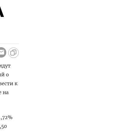
А
идут
ий о
вести к
е на
1,72%
,50