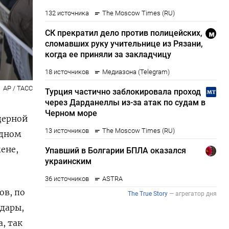
AP / ТАСС
дерной
одном
ене,
ов, по
дары,
, так