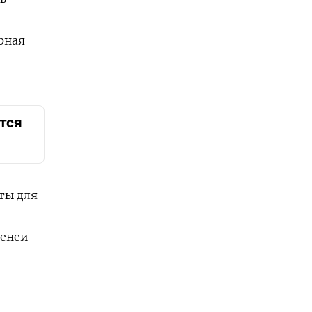
рная
тся
ты для
менеи