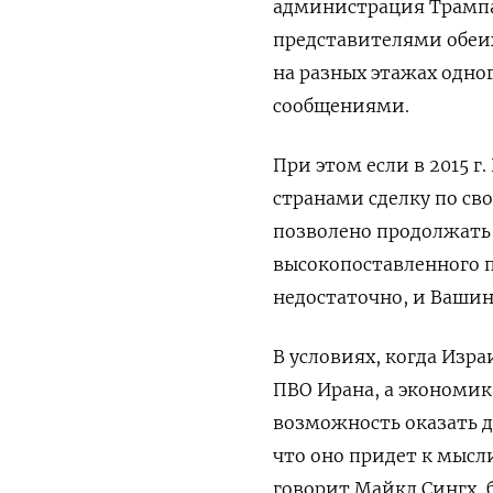
администрация Трамп
представителями обеих
на разных этажах одног
сообщениями.
При этом если в 2015 
странами сделку по св
позволено продолжать 
высокопоставленного 
недостаточно, и Ваши
В условиях, когда Изр
ПВО Ирана, а экономик
возможность оказать д
что оно придет к мысл
говорит Майкл Сингх, 