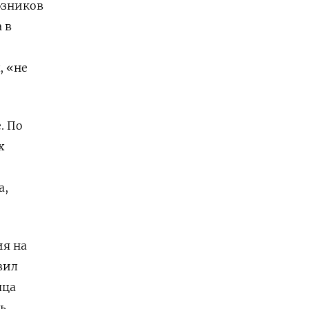
юзников
 в
, «не
. По
х
а,
ия на
вил
яца
ь