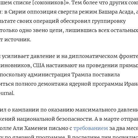
ашем списке [союзников]». Тем более что других со
л: в Сирии оппозиция свергла режим Башара Асада, а
льтате своих операций обескровил группировку
 только одно звено цепи, лишившись всех остальных
т источник.
 усиливает давление и на дипломатическом фронте
чиновников, США настаивают на проведении прямы
 поскольку администрация Трампа поставила
иться полного демонтажа ядерной программы Иран
urnal.
вил о кампании по оказанию максимального давлен
жений национальной безопасности. А в марте отпра
олле Али Хаменеи письмо с
требованием
за два мес
у по ядерной программе. В последние дни появилис