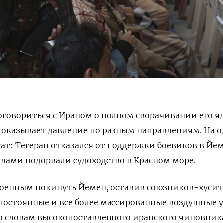
оговориться с Ираном о полном сворачивании его я
 оказывает давление по разным направлениям. На 
тат: Тегеран отказался от поддержки боевиков в Йем
лами подорвали судоходство в Красном море.
военным покинуть Йемен, оставив союзников-хусит
остоянные и все более массированные воздушные у
По словам высокопоставленного иранского чиновника