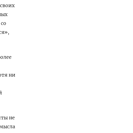
 своих
ных
 со
ся»,
более
отя ни
й
иты не
смысла