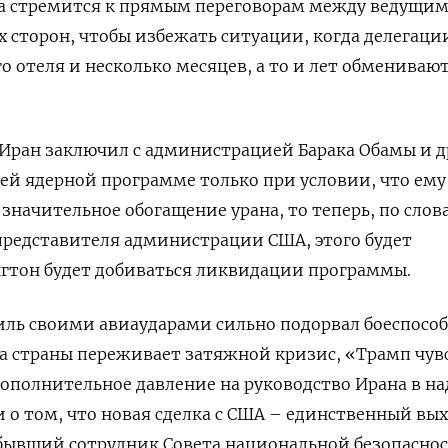
а стремится к прямым переговорам между ведущи
 сторон, чтобы избежать ситуации, когда делегаци
о отеля и несколько месяцев, а то и лет обмениваю
г. Иран заключил с администрацией Барака Обамы и 
оей ядерной программе только при условии, что ему
значительное обогащение урана, то теперь, по слов
представителя администрации США, этого будет
нгтон будет добиваться ликвидации программы.
аиль своими авиаударами сильно подорвал боеспосо
а страны переживает затяжной кризис, «Трамп чув
ополнительное давление на руководство Ирана в на
и о том, что новая сделка с США – единственный вых
бывший сотрудник Совета национальной безопаснос