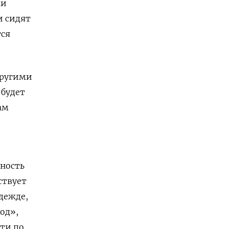
ми
и сидят
тся
другими
 будет
ам
бность
ствует
дежде,
од»,
ти по