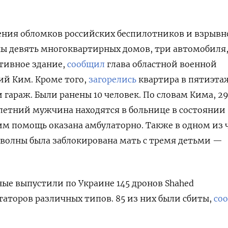
дения обломков российских беспилотников и взрывн
ы девять многоквартирных домов, три автомобиля,
тивное здание,
сообщил
глава областной военной
й Ким. Кроме того,
загорелись
квартира в пятиэт
и гараж. Были
ранены 10 человек. По словам Кима, 2
летний мужчина находятся в больнице в состоянии
им помощь оказана амбулаторно. Также в одном из 
волны была заблокирована мать с тремя детьми —
ные выпустили по Украине 145 дронов Shahed
аторов различных типов.
85 из них были сбиты,
со