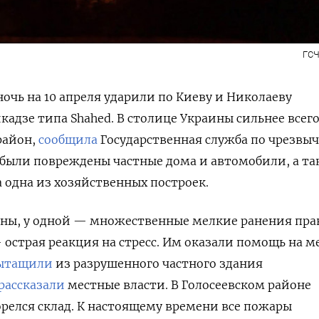
ГСЧ
ночь на 10 апреля ударили по Киеву и Николаеву
дзе типа Shahed. В столице Украины сильнее всег
район,
сообщила
Государственная служба по чрезв
 были повреждены частные дома и автомобили, а т
одна из хозяйственных построек.
ны, у одной — множественные мелкие ранения пра
 острая реакция на стресс. Им оказали помощь на ме
ытащили
из разрушенного
частного здания
рассказали
местные власти.
В Голосеевском районе
горелся склад. К настоящему времени все пожары