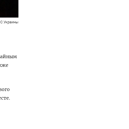
С Украины
о
ычайным
акже
вого
сте.