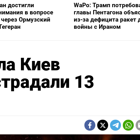
ан достигли
WaPo: Трамп потребов
нимания в вопросе
главы Пентагона объя
 через Ормузский
из-за дефицита ракет 
 Тегеран
войны с Ираном
ла Киев
страдали 13