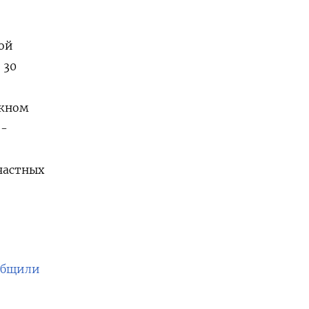
ой
 30
ажном
9-
частных
общили