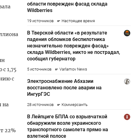
вала
иллиона
нн
с 1,75
нию с
я на
ит 22%