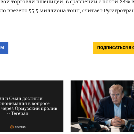
вой торговли пшеницей, в сравнении с почти 28% в
ыло ввезено 55,5 миллиона тонн, считает Русагротран
АМ
ПОДПИСАТЬСЯ В 