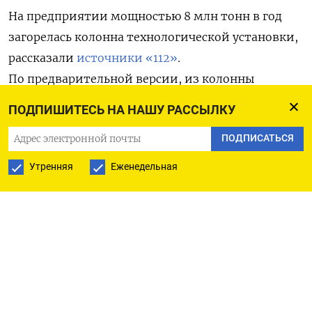
На предприятии мощностью 8 млн тонн в год
загорелась колонна технологической установки,
рассказали
источники «112»
.
По предварительной версии, из колонны
возникла утечка бензина, который впоследствии
ПОДПИШИТЕСЬ НА НАШУ РАССЫЛКУ
загорелся.
ПОДПИСАТЬСЯ
По словам местных жителей, с завода валил
Утренняя
Еженедельная
черный дым, который был виден из разных
районов Комсомольска-на-Амуре, а в воздухе
чувствовался едкий запах. Источник
«Интерфакса» в экстренных службах сообщил,
что площадь пожара составила 100 кв метров. Его
причины не установлены.