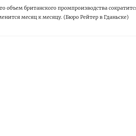
то объем британского промпроизводства сократитс
зменится месяц к месяцу. (Бюро Рейтер в Гданьске)
АМ
ПОДПИСАТЬСЯ В 
НАШУ РАССЫЛКУ
ПОДПИСАТЬСЯ
едельная
Times
Подписывайтесь на нас
Прило
iOS