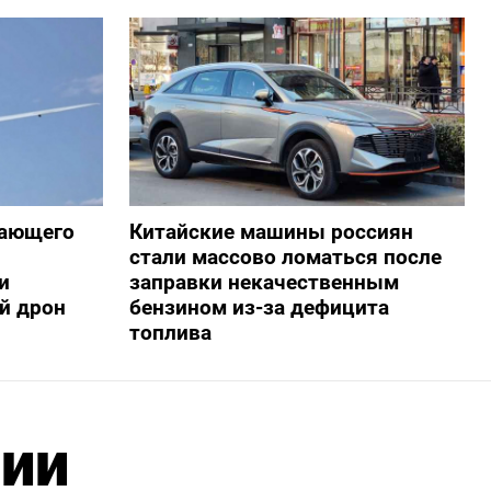
жающего
Китайские машины россиян
стали массово ломаться после
и
заправки некачественным
й дрон
бензином из-за дефицита
топлива
нии