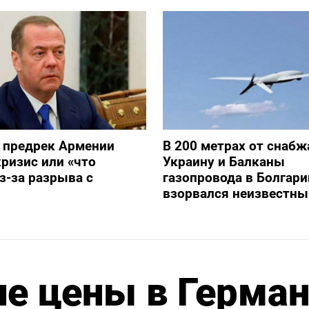
 предрек Армении
В 200 метрах от снаб
ризис или «что
Украину и Балканы
з-за разрыва с
газопровода в Болгари
взорвался неизвестны
е цены в Герма