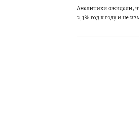
Аналитики ожидали, ч
2,3% год к году и не и
ПОДПИСАТЬСЯ НА ТЕЛЕГР
ПОДПИШИТЕСЬ НА 
Утренняя
Ежен
РУССКАЯ СЛУЖБА
ПОДПИШИТЕСЬ НА НАШУ РАССЫЛКУ
The Moscow 
О нас