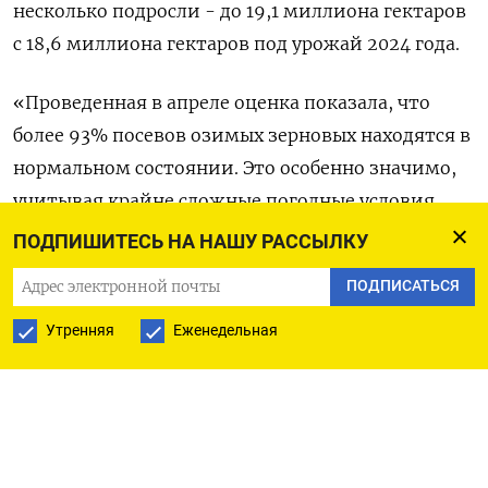
несколько подросли - до 19,1 миллиона гектаров
с 18,6 миллиона гектаров под урожай 2024 года.
«Проведенная в апреле оценка показала, что
более 93% посевов озимых зерновых находятся в
нормальном состоянии. Это особенно значимо,
учитывая крайне сложные погодные условия
прошлого года», - сказал Патрушев.
ПОДПИШИТЕСЬ НА НАШУ РАССЫЛКУ
ПОДПИСАТЬСЯ
Продолжительная засуха в южных и
центральных регионах РФ вызывала серьезные
Утренняя
Еженедельная
опасения перед уходом озимых в зиму, однако
теплая, хоть и малоснежная зима заметно
улучшила ситуацию.
По оценкам Гидрометцентра, на конец ноября в