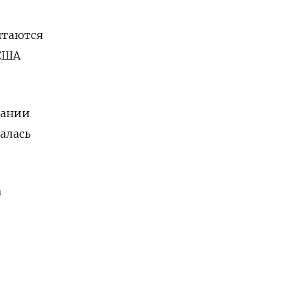
ытаются
 США
мании
алась
а