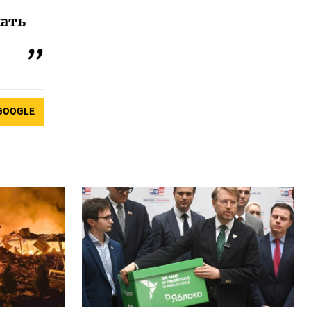
кать
GOOGLE