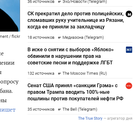
ent / flickr
ие
ошении
я
вопросу
бана.
жны
пишет