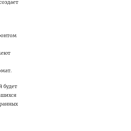
создает
фронтом
меют
омат.
й будет
вшихся
транных