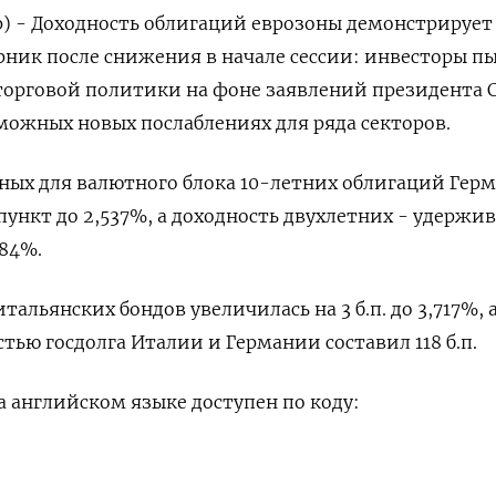
р) - Доходность облигаций еврозоны демонстрирует
рник после снижения в начале сессии: инвесторы п
торговой политики на фоне заявлений президента
можных новых послаблениях для ряда секторов.
ных для валютного блока 10-летних облигаций Гер
пункт до 2,537%, а доходность двухлетних - удержив
784%.
тальянских бондов увеличилась на 3 б.п. до 3,717%, 
тью госдолга Италии и Германии составил 118 б.п.
 английском языке доступен по коду: