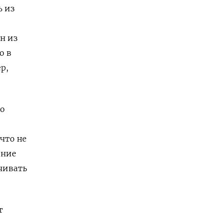
ь из
н из
о в
р,
ко
что не
ение
чивать
т