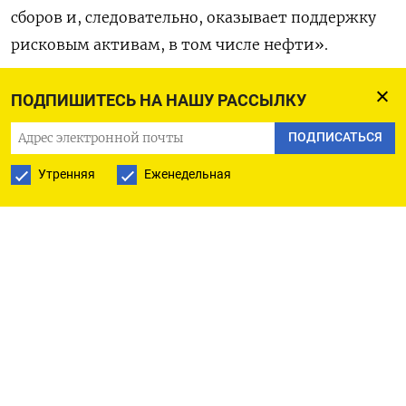
сборов и, следовательно, оказывает поддержку
рисковым активам, в том числе нефти».
Однако, по ее словам, такое ралли в акциях и
ПОДПИШИТЕСЬ НА НАШУ РАССЫЛКУ
сырьевых товарах, зависящих от экономического
ПОДПИСАТЬСЯ
прогноза, ненадежно из-за непредсказуемости
решений Трампа.
Утренняя
Еженедельная
Выступая в понедельник в Белом доме,
президент США сказал, что рассматривает
возможность модификации действующих 25-
процентных пошлин на ввоз иностранных
автомобилей и запчастей из Мексики, Канады и
других стран.