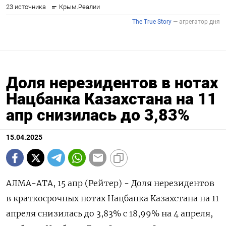
Доля нерезидентов в нотах
Нацбанка Казахстана на 11
апр снизилась до 3,83%
15.04.2025
АЛМА-АТА, 15 апр (Рейтер) - Доля нерезидентов в краткосрочных нотах Нацбанка Казахстана на 11 апреля снизилась до 3,83% с 18,99% на 4 апреля, сообщил Нацбанк. Дата Остаток в Остаток в Остаток в Доля Доля обращении обращении обращении резидентов нерезиде в трлн у у нтов тенге резидентов нерезидент в трлн ов в трлн тенге тенге 11.04.2025 0,506 0,487 0,019 96,17% 3,83% 04.04.2025 0,506 0,410 0,096 81,01% 18,99% 07.03.2025 0,506 0,414 0,091 82,03% 17,97% 07.02.2025 0,506 0,420 0,086 83,08% 16,92% 31.01.2025 0,506 0,380 0,126 75,12% 24,88% 24.01.2025 0,506 0,380 0,126 75,12% 24,88% 17.01.2025 0,506 0,380 0,126 75,12% 24,88% 10.01.2025 0,506 0,380 0,126 75,12% 24,88% 31.12.2024 0,459 0,355 0,104 77,28% 22,72% 27.12.2024 0,459 0,355 0,104 77,28% 22,72% 20.12.2024 0,459 0,355 0,104 77,28% 22,72% 13.12.2024 0,459 0,355 0,104 77,28% 22,72% 06.12.2024 0,505 0,395 0,110 78,19% 21,81% 29.11.2024 0,505 0,395 0,110 78,19% 21,81% 22.11.2024 0,505 0,395 0,110 78,19% 21,81% 15.11.2024 0,505 0,395 0,110 78,19% 21,81% 08.11.2024 0,505 0,382 0,123 75,60% 24,40% 01.11.2024 0,505 0,382 0,123 75,60% 24,40% 24.10.2024 0,505 0,372 0,133 73,60% 26,40% 18.10.2024 0,505 0,119 0,386 76,39% 23,61% 11.10.2024 0,505 0,440 0,065 87,10% 12,90% 04.10.2024 0,505 0,443 0,063 87,59% 12,41% 27.09.2024 0,505 0,445 0,060 88,04% 11,96% 20.09.2024 0,505 0,444 0,061 87,94% 12,06% 13.09.2024 0,505 0,449 0,056 88,88% 11,12% 06.09.2024 0,505 0,451 0,054 89,27% 10,73% 29.08.2024 0,505 0,451 0,054 89,27% 10,73% 23.08.2024 0,505 0,451 0,055 89,17% 10,83% 16.08.2024 0,505 0,475 0,030 93,99% 6,01% 09.08.2024 0,505 0,471 0,035 93,17% 6,83% 02.08.2024 0,505 0,460 0,045 91,05% 8,95% 26.07.2024 0,505 0,454 0,052 89,81% 10,19% 19.07.2024 0,405 0,405 0,00 100% 0,00% 12.07.2024 0,405 0,397 0,008 97,95% 2,05% 05.07.2024 0,405 0,385 0,020 95,05% 4,95% 28.06.2024 0,405 0,384 0,021 94,86% 5,14% 21.06.2024 0,429 0,415 0,014 96,74% 3,26% 14.06.2024 0,429 0,406 0,023 94,67% 5,33% 07.06.2024 0,429 0,385 0,044 89,75% 10,25% 31.05.2024 0,429 0,409 0,021 95,15% 4,85% 24.05.2024 0,408 0,402 0,006 98,57% 1,43% 17.05.2024 0,408 0,355 0,053 87,12% 12,88% 10.05.2024 0,408 0,355 0,053 87,12% 12,88% 04.05.2024 0,408 0,407 0,001 99,84% 0,16% 26.04.2024 0,505 0,493 0,012 97,55% 2,45% 19.04.2024 0,505 0,400 0,106 79,09% 20,91% 12.04.2024 0,505 0,399 0,106 79,04% 20,96% 05.04.2024 0,505 0,489 0,017 96,71% 3,29% 29.03.2024 0,505 0,436 0,070 86,22% 13,78% 20.03.2024 0,505 0,436 0,070 86,22% 13,78% 15.03.2024 0,505 0,436 0,070 86,22% 13,78% 07.03.2024 0,505 0,436 0,070 86,22% 13,78% 01.03.2024 0,808 0,757 0,052 93,63% 6,37% 23.02.2024 0,808 0,695 0,114 85,94% 14,06% 16.02.2024 0,808 0,705 0,103 87,20% 12,80% 09.02.2024 0,808 0,741 0,067 91,72% 8,28% 02.02.2024 1,011 0,961 0,050 95,05% 4,95% 26.01.2024 1,011 0,959 0,052 94,86% 5,14% 19.01.2024 1,011 0,960 0,052 94,91% 5,09% 12.01.2024 1,011 0,961 0,050 95,05% 4,95% 05.01.2024 1,210 1,200 0,010 99,14% 0,86% 29.12.2023 1,210 1,200 0,010 99,14% 0,86% 22.12.2023 1,416 1,406 0,010 99,26% 0,74% 08.12.2023 1,619 1,578 0,041 97,45% 2,55% 24.11.2023 1,923 1,892 0,031 98,37% 1,63% 17.11.2023 1,923 1,881 0,042 97,83% 2,17% 10.11.2023 2,126 2,084 0,042 98,02% 1,98% 03.11.2023 2,126 2,084 0,042 98,05% 1,95% 27.10.2023 2,430 2,362 0,068 97,20% 2,80% 20.10.2023 2,430 2,355 0,075 96,90% 3,10%