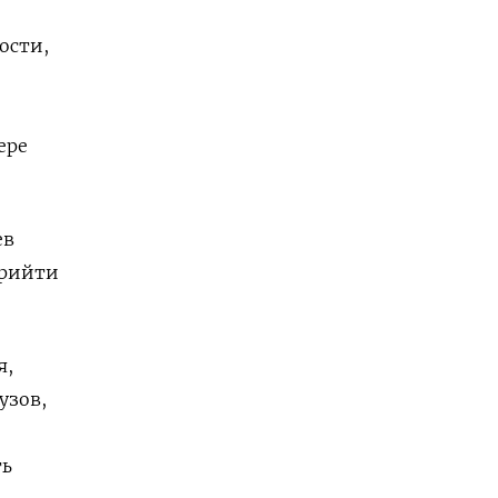
ости,
ере
ев
прийти
я,
узов,
ть