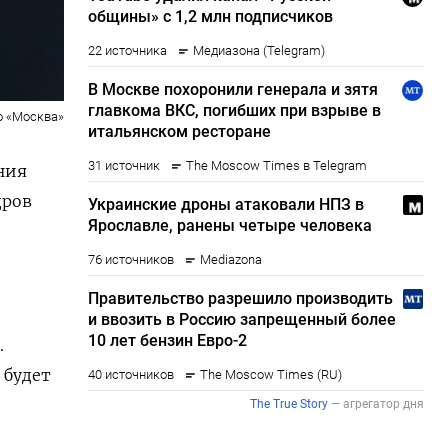
о «Москва»
ния
дров
.
 будет