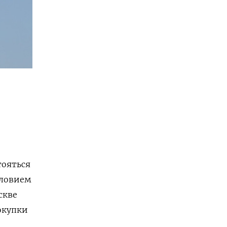
тояться
словием
скве
окупки