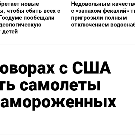
бретает новые
Недовольным качеств
, чтобы сбить всех с
с «запахом фекалий» 
 Госдуме пообещали
пригрозили полным
идеологическую
отключением водосна
 детей
говорах с США
ить самолеты
 замороженных