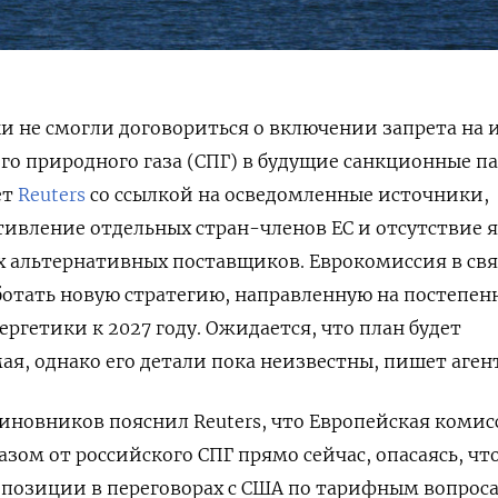
и не смогли договориться о включении запрета на
о природного газа (СПГ) в будущие санкционные п
ет
Reuters
со ссылкой на осведомленные источники,
ивление отдельных стран-членов ЕС и отсутствие 
 альтернативных поставщиков. Еврокомиссия в св
ботать новую стратегию, направленную на постепе
ергетики к 2027 году. Ожидается, что план будет
ая, однако его детали пока неизвестны, пишет аген
иновников пояснил Reuters, что Европейская комис
азом от российского СПГ прямо сейчас, опасаясь, чт
 позиции в переговорах с США по тарифным вопрос