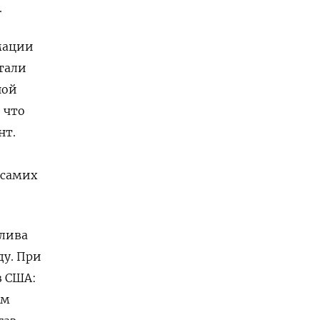
.
мации
тали
ной
 что
нт.
 самих
плива
ду. При
з США:
им