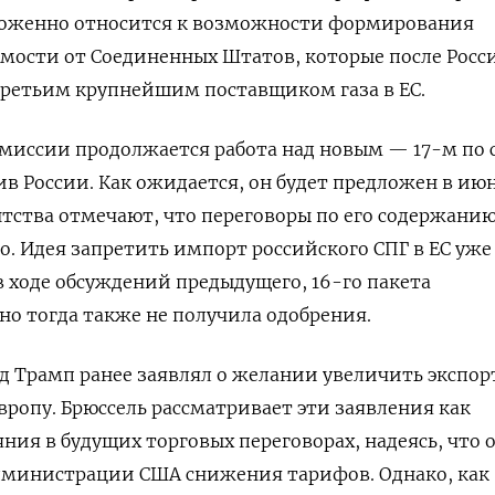
роженно относится к возможности формирования
мости от Соединенных Штатов, которые после Росс
третьим крупнейшим поставщиком газа в ЕС.
омиссии продолжается работа над новым — 17-м по 
в России. Как ожидается, он будет предложен в июн
тства отмечают, что переговоры по его содержани
. Идея запретить импорт российского СПГ в ЕС уже
в ходе обсуждений предыдущего, 16-го пакета
но тогда также не получила одобрения.
 Трамп ранее заявлял о желании увеличить экспор
вропу. Брюссель рассматривает эти заявления как
ия в будущих торговых переговорах, надеясь, что 
администрации США снижения тарифов. Однако, как