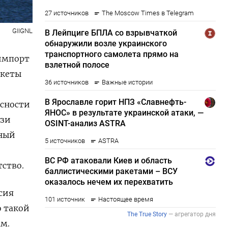
GIIGNL
 импорт
акеты
ясности
язи
нный
тство.
сия
о такой
ам.