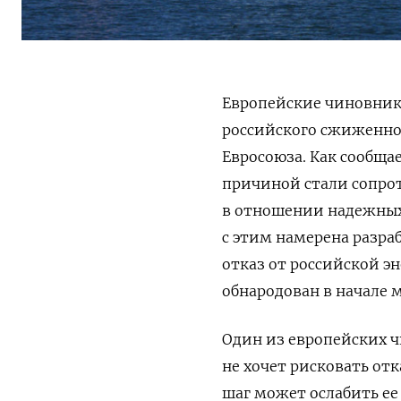
Европейские чиновник
российского сжиженног
Евросоюза. Как сообща
причиной стали сопрот
в отношении надежных
с этим намерена разра
отказ от российской эн
обнародован в начале м
Один из европейских ч
не хочет рисковать отк
шаг может ослабить ее