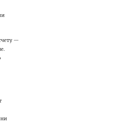
ии
счету —
е.
ю
т
они