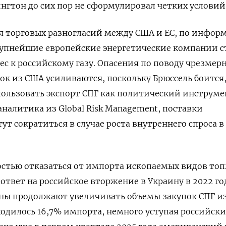
ингтон до сих пор не сформулировал четких условий
я торговых разногласий между США и ЕС, по инфор
крупнейшие европейские энергетические компании с
ес к российскому газу. Опасения по поводу чрезмер
ок из США усиливаются, поскольку Брюссель боится,
ользовать экспорт СПГ как политический инструме
аналитика из Global Risk Management, поставки
ут сократиться в случае роста внутреннего спроса в
остью отказаться от импорта ископаемых видов то
в ответ на российское вторжение в Украину в 2022 го
аны продолжают увеличивать объемы закупок СПГ и
иходилось 16,7% импорта, немного уступая российск