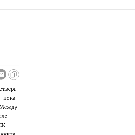
етверг
- пока
 Между
сле
СК
пункта,