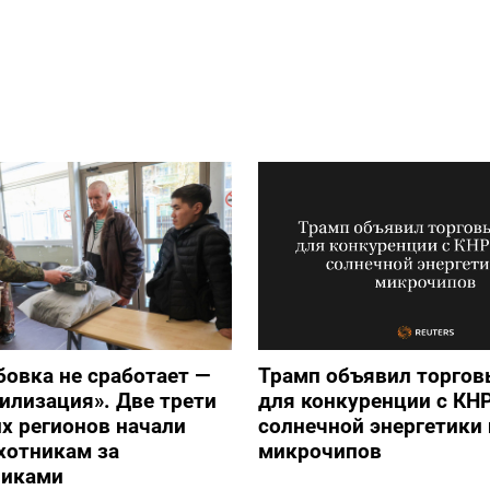
бовка не сработает —
Трамп объявил торго
илизация». Две трети
для конкуренции с КНР
х регионов начали
солнечной энергетики 
хотникам за
микрочипов
никами