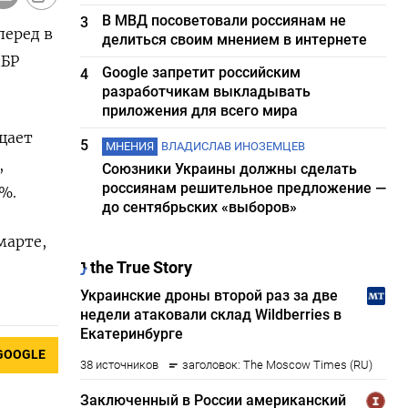
В МВД посоветовали россиянам не
3
перед в
делиться своим мнением в интернете
ЦБР
Google запретит российским
4
разработчикам выкладывать
приложения для всего мира
щает
5
МНЕНИЯ
ВЛАДИСЛАВ ИНОЗЕМЦЕВ
,
Союзники Украины должны сделать
россиянам решительное предложение —
%.
до сентябрьских «выборов»
марте,
GOOGLE