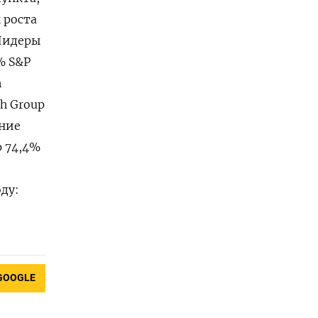
 роста
 Лидеры
% S&P
n
h Group
ение
p 74,4%
ду:
GOOGLE