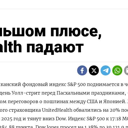
льшом плюсе,
alth падают
риканский фондовый индекс S&P 500 поднимается в ч
день Уолл-стрит перед Пасхальными праздниками, 
одом переговоров о пошлинах между США и Японией.
го страховщика UnitedHealth обвалились на 20% по
2025 год и тянут вниз Dow. Индекс S&P 500 к 17:18 М
284,88​ пункта, Dow Jones просел на 1,38% до 39.121,9 