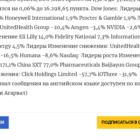
ился на 0,06% до 16.298,65 пункта. Dow Jones: Лидеры
 Honeywell International 1,9% Procter & Gamble 1,9%
nitedHealth Group -20,4% Amgen -3,4% NVIDIA -2,6
ние Eli Lilly 14,0% Fidelity National 7,3% Informatio
Energy 4,5% Лидеры Изменение снижения: UnitedHealt
s -16,5% Humana -8,6% Nasdaq: Лидеры роста Измен
 171,1% China SXT 77,0% Pharmaceuticals Baijiayun Grou
ния: Click Holdings Limited -57,7% iOThree -31,9%
гинал сообщения на английском языке доступен по ко
и Агарвал)
АМ
ПОДПИСАТЬСЯ В 