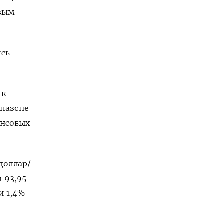
овым
ись
 к
апазоне
ансовых
доллар/
и 93,95
и 1,4%