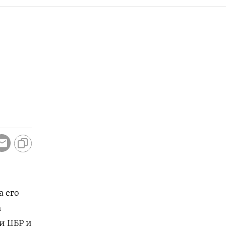
а его
а
и ЦБР и