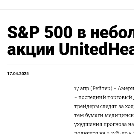
S&P 500 в небо
акции UnitedHe
17.04.2025
17 апр (Рейтер) - Аме
- последний торговый 
трейдеры следят за х
тем бумаги медицинско
ухудшения прогноза на 
поднялся на 0,17% до 5.