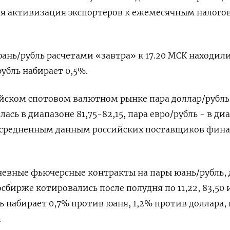
я активизация экспортеров к ежемесячным налог
нь/рубль расчетами «завтра» к 17.20 МСК находил
рубль набирает 0,5%.
йском спотовом валютном рынке пара доллар/рубль
ась в диапазоне 81,75-82,15, пара евро/рубль - в ди
о усредненным данным российских поставщиков фин
евные фьючерсные контракты на пары юань/рубль, 
осбирже котировались после полудня по 11,22, 83,50 
ь набирает 0,7% против юаня, 1,2% против доллара, 
.