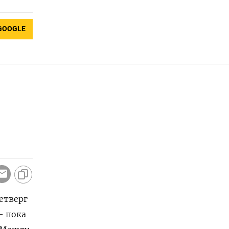
GOOGLE
етверг
- пока