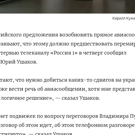
Кирилл Кухм
ссийского предложения возобновить прямое авиасо
таивают, что этому должно предшествовать переми
нтервью телеканалу «Россия 1» в четверг сообщил
 Юрий Ушаков.
ают, что нужно добиться каких-то сдвигов на укр
уже вести речь об авиасообщении, хотя мне предста
е логичное решение», — сказал Ушаков.
 нет подвижек по вопросу переговоров Владимира 
зговор об этом идет, об этом телефонном разговоре
стигнуто», — сказал Ушаков.