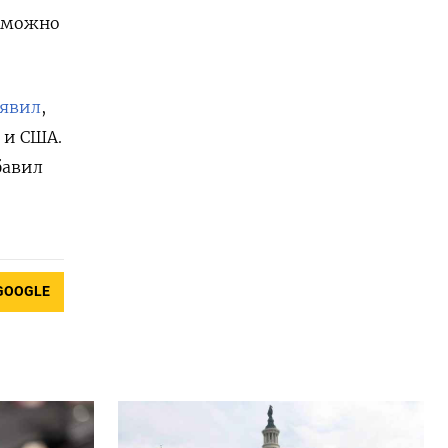
й можно
аявил
,
 и США.
бавил
GOOGLE