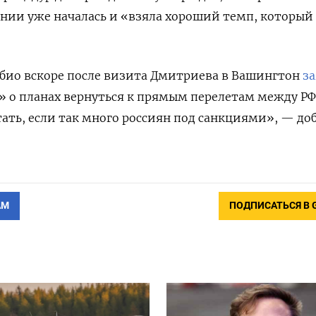
ении уже началась и «взяла хороший темп, которы
убио вскоре после визита Дмитриева в Вашингтон
з
» о планах вернуться к прямым перелетам между РФ
етать, если так много россиян под санкциями», — до
АМ
ПОДПИСАТЬСЯ В 