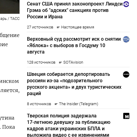
арь / ТАСС
общение
рие
аинском
вляется,
Путина
. Пока