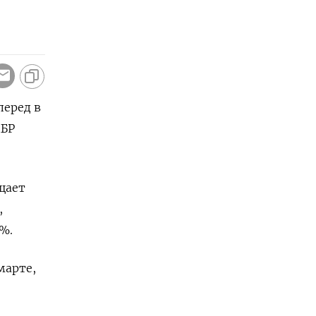
перед в
ЦБР
щает
,
%.
марте,