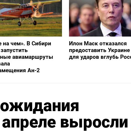
е на чем». В Сибири
Илон Маск отказался
 запустить
предоставить Украине S
ьные авиамаршруты
для ударов вглубь Рос
вала
амещения Ан-2
 ожидания
 апреле выросли