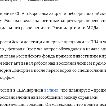
Украине США и Евросоюз закрыли небо для российск
ет Москва ввела аналогичные запреты для перевозч
пециального разрешения от Росавиации или МИДа.
российская делегация впервые предложила США в х
 27 февраля. Этот же вопрос обсуждался в начале ап
ал глава Российского фонда прямых инвестиций Ки
 идет активная работа над восстановлением прямо
ворил Дмитриев после переговоров со спецпосланн
коффом.
России в США Дарчиев
заявил
, что планирует «пред
восстановления авиасообщения между странами
роцедур для граждан. Он утверждал, что практичес