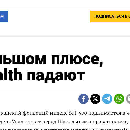
АМ
ПОДПИСАТЬСЯ В 
льшом плюсе,
alth падают
риканский фондовый индекс S&P 500 поднимается в ч
день Уолл-стрит перед Пасхальными праздниками, 