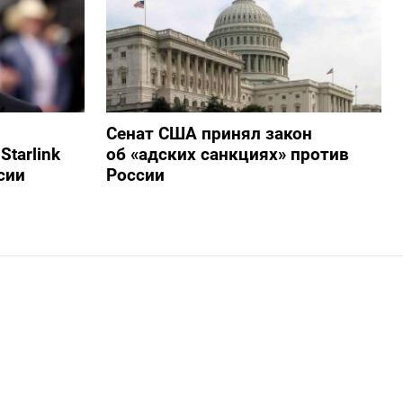
Сенат США принял закон
tarlink
об «адских санкциях» против
сии
России