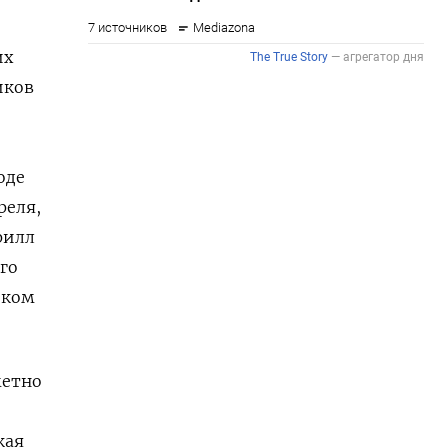
их
иков
оде
реля,
рилл
го
иком
метно
кая