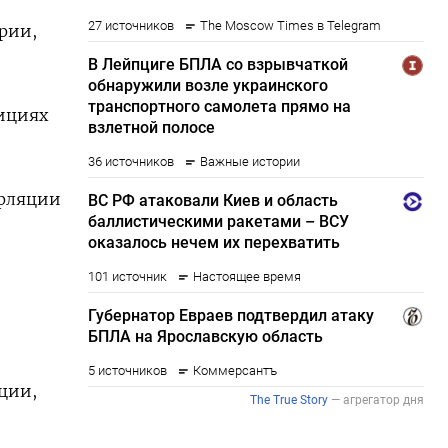
рии,
тициях
нфляции
ции,