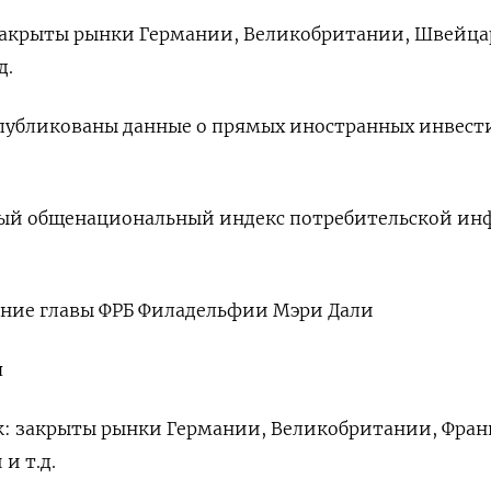
 закрыты рынки Германии, Великобритании, Швейца
д.
 опубликованы данные о прямых иностранных инвес
зовый общенациональный индекс потребительской и
ление главы ФРБ Филадельфии Мэри Дали
я
к: закрыты рынки Германии, Великобритании, Фран
и т.д.