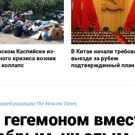
нском Каспийске из-
В Китае начали требов
ного кризиса возник
выезде за рубеж
 коллапс
подтвержденный план
ицией редакции The Moscow Times.
т гегемоном вмес