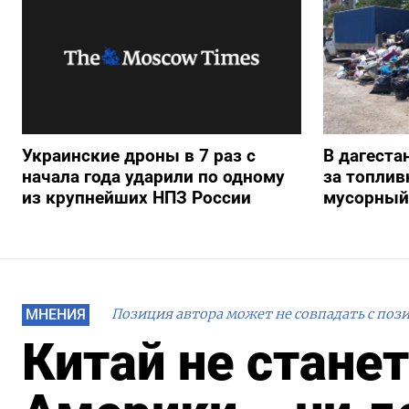
Украинские дроны в 7 раз с
В дагеста
начала года ударили по одному
за топлив
из крупнейших НПЗ России
мусорный
МНЕНИЯ
Позиция автора может не совпадать с поз
Китай не стане