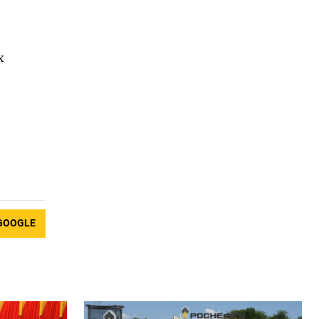
х
GOOGLE