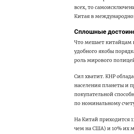
всех, то самоисключен
Китая в международной
Сплошные достоин
Что мешает китайцам к
удобного якобы порядк
роль мирового полице
Сил хватит. КНР облад
населения планеты и 
покупательной способн
по номинальному счету
На Китай приходится 11
чем на США) и 10% их 