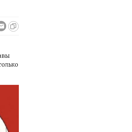
авы
только