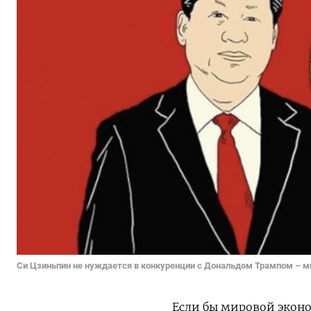
Си Цзиньпин не нуждается в конкуренции с Дональдом Трампом – м
Если бы мировой эконо