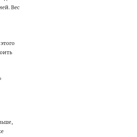
ией. Вес
 этого
воить
%
льше,
же