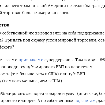
ие из него трамповской Америки не стало бы трагед
 торговле больше американского.
ства
 собственной же выгоде взять на себя поддержание
а? Принять под охрану устои мировой торговли, ос
йского?
ает всеми
признаками
супердержавы. Там живут 18
производится 19% мирового ВВП по паритетам
ости (т.е. больше, чем в США) или 17% ВВП
 (немного меньше, чем в США).
% мирового экспорта товаров и услуг (опять же, бо
мирового импорта. А по собственным
подсчетам
, да