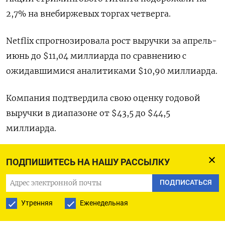
2,7% на внебиржевых торгах четверга.
Netflix спрогнозировала рост выручки за апрель-
июнь до $11,04 миллиарда по сравнению с
ожидавшимися аналитиками $10,90 миллиарда.
Компания подтвердила свою оценку годовой
выручки в диапазоне от $43,5 до $44,5
миллиарда.
По итогам первого квартала выручка Netflix
ПОДПИШИТЕСЬ НА НАШУ РАССЫЛКУ
составила $10,54 миллиарда, превысив
ПОДПИСАТЬСЯ
приведенную LSEG среднюю оценку аналитиков
в $10,52 миллиарда.
Утренняя
Еженедельная