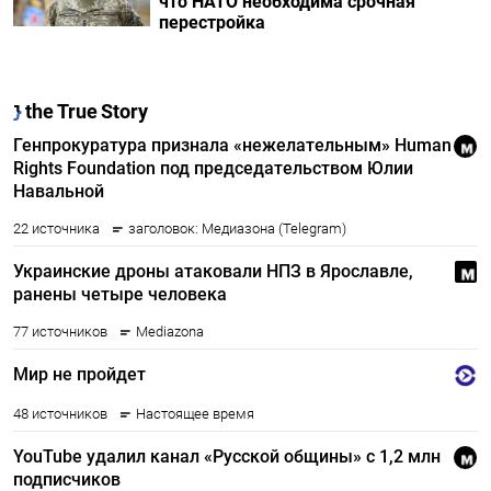
что НАТО необходима срочная
перестройка