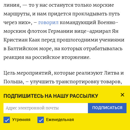
линия, — то у нас останутся только морские
маршруты, и нам придется прокладывать путь
через них», –
говорил
командующий Военно-
морским флотом Германии вице-адмирал Ян
Кристиан Каак перед прошлогодними учениями
в Балтийском море, на которых отрабатывалась
реакция на российское вторжение.
Цель мероприятий, которые реализуют Литва и
Польша, – улучшить транспортировку товаров,
облегчить переброску войск и возможную
ПОДПИШИТЕСЬ НА НАШУ РАССЫЛКУ
эвакуацию гражданского населения в случае
войны. «Это еще одна возможность обеспечить
ПОДПИСАТЬСЯ
более эффективную логистику в трудные
Утренняя
Еженедельная
времена, – сказал Годляускас. – Эти дороги