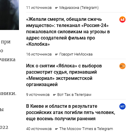
 при
ло
очника
очники.
ры
022