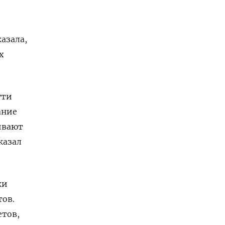
азала,
х
ути
ание
ивают
казал
ки
тов.
етов,