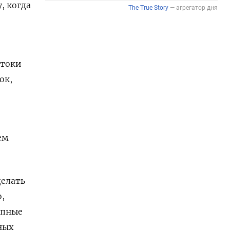
, когда
отоки
ок,
ем
делать
,
упные
ных