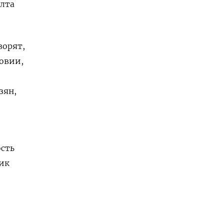
олта
ворят,
ловии,
зян,
ость
щик