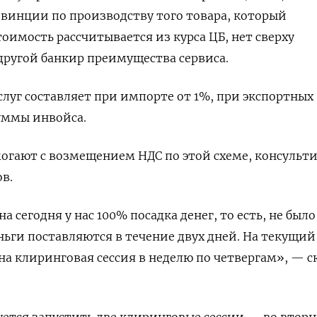
винции по производству того товара, который
тоимость рассчитывается из курса ЦБ, нет сверху
другой банкир преимущества сервиса.
слуг составляет при импорте от 1%, при экспортных
суммы инвойса.
могают с возмещением НДС по этой схеме, консульт
в.
а сегодня у нас 100% посадка денег, то есть, не было
еньги поставляются в течение двух дней. На текущий
а клиринговая сессия в неделю по четвергам», — с
уется запустить две клиринговые сессии — во втор