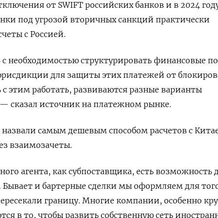
тключения от SWIFT российских банков и в 2024 году
анки под угрозой вторичных санкций практически
четы с Россией.
ь с необходимостью структурировать финансовые п
юрисдикции для защиты этих платежей от блокиров
 с этим работать, развиваются разные варианты
— сказал источник на платежном рынке.
 назвали самым дешевым способом расчетов с Кита
рез взаимозачеты.
ого агента, как субпоставщика, есть возможность 
 Бывает и бартерные сделки мы оформляем для того
пересекали границу. Многие компании, особенно кр
ся в то, чтобы развить собственную сеть иностран