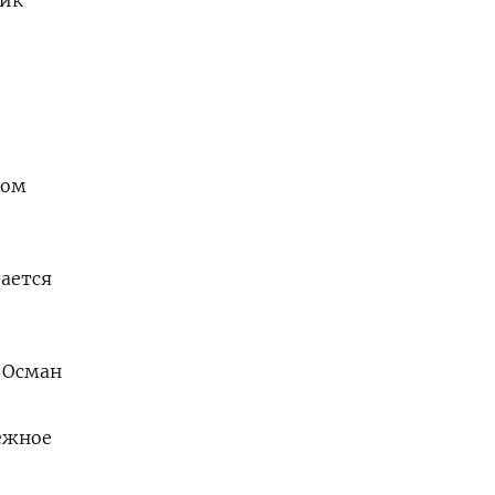
том
ается
 Осман
тежное