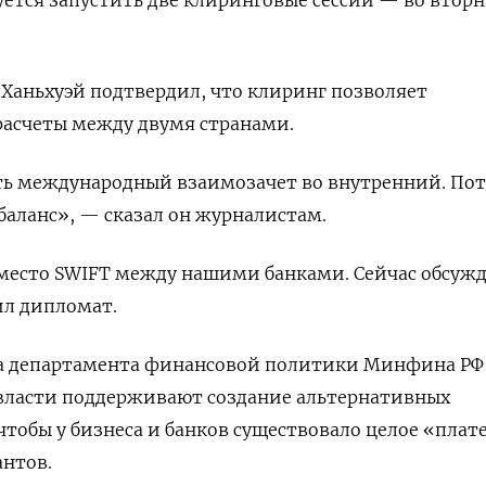
 Ханьхуэй подтвердил, что клиринг позволяет
расчеты между двумя странами.
ь международный взаимозачет во внутренний. По
 баланс», — сказал он журналистам.
место SWIFT между нашими банками. Сейчас обсужд
ил дипломат.
а департамента финансовой политики Минфина РФ
 власти поддерживают создание альтернативных
чтобы у бизнеса и банков существовало целое «пла
антов.