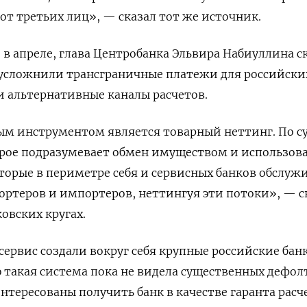
 от третьих лиц», — сказал тот же источник.
 в апреле, глава Центробанка Эльвира Набиуллина ск
 усложнили трансграничные платежи для российски
 альтернативные каналы расчетов.
м инструментом является товарный неттинг. По с
орое подразумевает обмен имуществом и использов
торые в периметре себя и сервисных банков обслуж
ортеров и импортеров, неттингуя эти потоки», — с
овских кругах.
сервис создали вокруг себя крупные российские бан
ю такая система пока не видела существенных дефол
тересованы получить банк в качестве гаранта расч