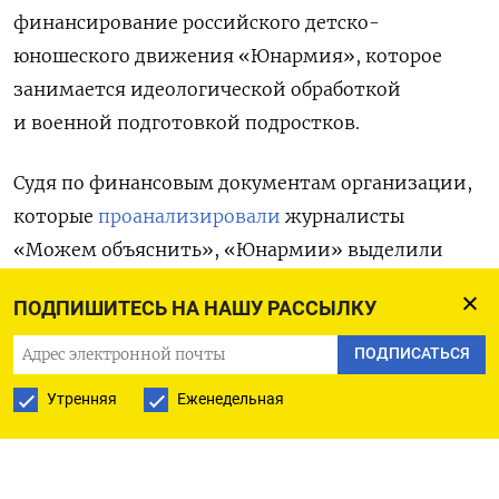
финансирование российского детско-
юношеского движения «Юнармия», которое
занимается идеологической обработкой
и военной подготовкой подростков.
Судя по финансовым документам организации,
которые
проанализировали
журналисты
«Можем объяснить», «Юнармии» выделили
максимальную с начала войны против Украины
ПОДПИШИТЕСЬ НА НАШУ РАССЫЛКУ
сумму — 1 млрд рублей. В этом году движение,
в частности, получит 800 млн рублей бюджетных
ПОДПИСАТЬСЯ
субсидий по нацпроекту «Молодежь и дети»,
Утренняя
Еженедельная
который создали по поручению президента
Владимира Путина в 2024 году с целью создать
«передовые школы» в регионах. Деньги