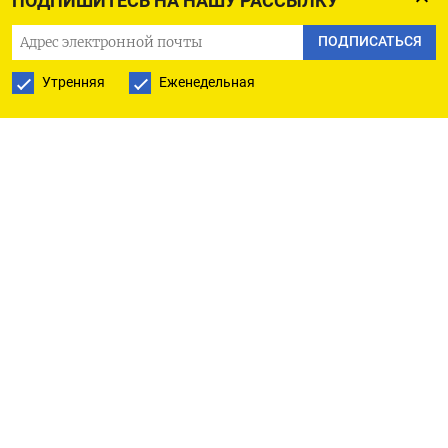
ПОДПИШИТЕСЬ НА НАШУ РАССЫЛКУ
Пара евро/рубль котируется на форексе по 93,45,
ПОДПИСАТЬСЯ
что близко от предыдущего закрытия.
Утренняя
Еженедельная
На внебиржевом российском спотовом
валютном рынке пара доллар/рубль к этому
времени торговалась в диапазоне 81,00-81,50,
пара евро/рубль - в диапазоне 92,50-94,10,
согласно усредненным данным российских
поставщиков финансовых услуг.
Российский Центробанк сейчас ежедневно
продает в рамках зеркалирования трат из ФНБ и
проведения операций по бюджетному правилу
китайские юани на 10,5 миллиарда рублей, что
составляет порядка 1/10 среднедневного объема