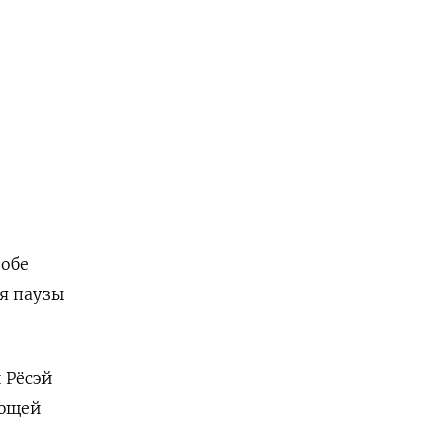
 обе
я паузы
 Рёсэй
ующей