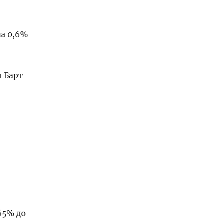
а 0,6%
л Барт
65% до