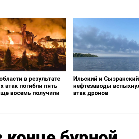
 области в результате
Ильский и Сызранский
х атак погибли пять
нефтезаводы вспыхну
еще восемь получили
атак дронов
в конце бурной