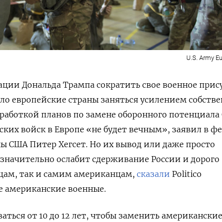
U.S. Army Eur
ции Дональда Трампа сократить свое военное прис
ило европейские страны заняться усилением собств
работкой планов по замене оборонного потенциала
ких войск в Европе «не будет вечным», заявил в ф
 США Питер Хегсет. Но их вывод или даже просто
значительно ослабит сдерживание России и дорого
цам, так и самим американцам,
сказали
Politico
 американские военные.
аться от 10 до 12 лет, чтобы заменить американски