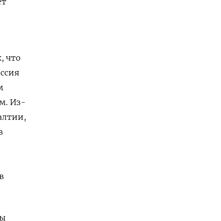
ет
, что
оссия
м
м. Из-
алтии,
в
в
зы