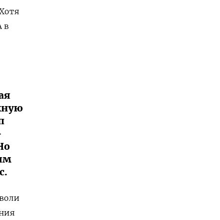
 Хотя
 в
ая
жную
п
–
Но
им
с.
аволи
ания