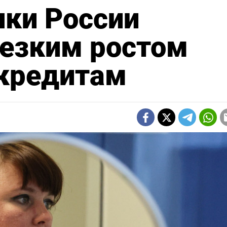
нки России
резким ростом
 кредитам