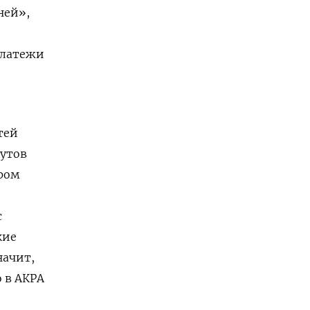
ней»,
платежи
тей
тутов
ром
с
кие
начит,
о в АКРА