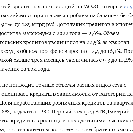
остей кредитных организаций по МСФО, которые
изу
чных займов с признаками проблем на балансе Сберб
90%, до 285 млрд руб. Доля таких кредитов в ипот
достигла максимума с 2022 года — 2,6%. Объем
ельских кредитов увеличился на 22,5% за квартал 
их ссуд в общем портфеле выросла с 12,4 до 16,1%. Пр
чкой свыше трех месяцев увеличилась с 9,3 до 10,4%
ачение за три года.
и не приводит точные объемы разных видов ссуд с
 оценивает кредиты в зависимости от категории ка
Доля неработающих розничных кредитов за квартал
о 4,8%, подсчитал РБК. Первый зампред ВТБ Дмитрий
ства кредитов в рознице с последствиями высоких с
а, что эти клиенты, которые готовы брать по высо