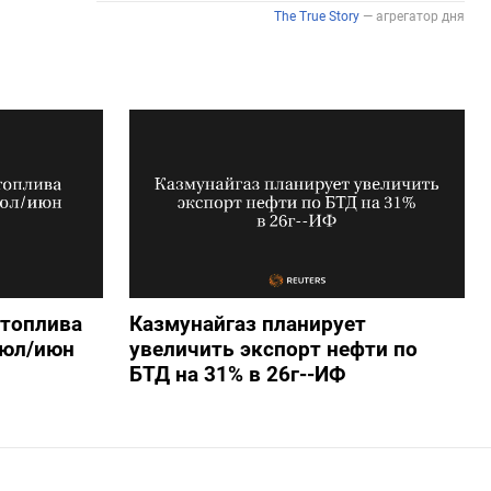
 топлива
Казмунайгаз планирует
июл/июн
увеличить экспорт нефти по
БТД на 31% в 26г--ИФ