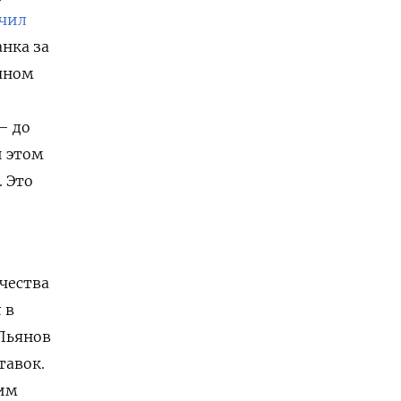
чил
анка за
ечном
— до
и этом
. Это
чества
 в
 Пьянов
тавок.
ким