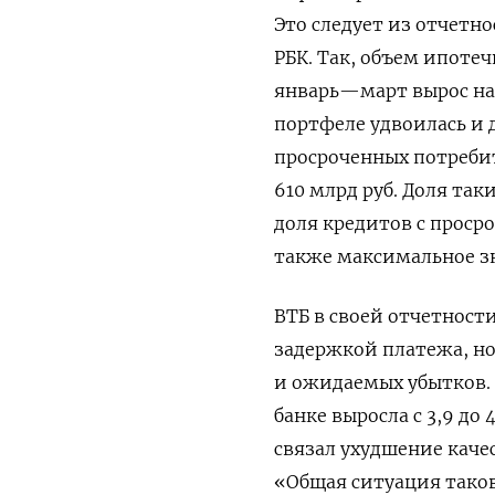
Это следует из отчетн
РБК. Так, объем ипоте
январь—март вырос на 
портфеле удвоилась и 
просроченных потребит
610 млрд руб. Доля так
доля кредитов с просро
также максимальное зн
ВТБ в своей отчетност
задержкой платежа, но
и ожидаемых убытков. 
банке выросла с 3,9 д
связал ухудшение каче
«Общая ситуация таков