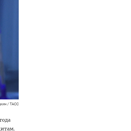
кин / ТАСС
года
дитам.