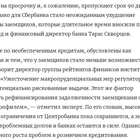
 на просрочку и, к сожалению, пропускают срок 90 д
нако для Сбербанка стало неожиданным ухудшение
 заемщиков, которые длительное время вносили 
ед и финансовый директор банка Тарас Скворцов.
е по необеспеченным кредитам, обусловлены как
к и тем, что у заемщиков стало меньше возможнос
оворит директор группы рейтингов финансов инсти
 «Ужесточение макропруденциальных мер регулято
тенциально рискованные выдачи. Этот же фактор
ть рефинансирования задолженности заемщиками 
офилем», — отметил эксперт. По его словам, высо
 ограничения от Центробанка пока сохраняются, а з
проблемных долгов в банках остаются в силе. Однак
ного роста проблем в розничном кредитования.