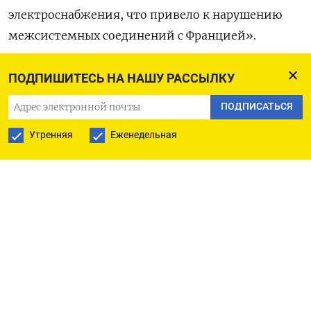
электроснабжения, что привело к нарушению
межсистемных соединений с Францией».
На брифинге для прессы глава подразделения
ПОДПИШИТЕСЬ НА НАШУ РАССЫЛКУ
системных операций REE Эдуардо Прието сказал,
ПОДПИСАТЬСЯ
что стабильная подача электричества
восстанавливается.
Утренняя
Еженедельная
Оригинал сообщения на английском языке
доступен по коду:
(Давид Латона)
ПОДПИСАТЬСЯ НА ТЕЛЕГРАМ