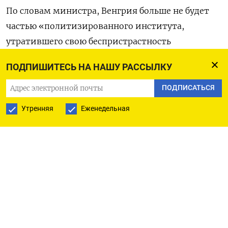
По словам министра, Венгрия больше не будет
частью «политизированного института,
утратившего свою беспристрастность
и авторитет». В поддержку документа о выходе
ПОДПИШИТЕСЬ НА НАШУ РАССЫЛКУ
из МУС на заседании 29 апреля проголосовали
более двух третей депутатов венгерского
ПОДПИСАТЬСЯ
парламента.
Утренняя
Еженедельная
Власти Венгрии направят соответствующее
уведомление генеральному секретарю ООН
Антониу Гутерришу. Само решение о выходе
из МУС начнет действовать через год,
пишет
Pesti Sracok.
Будапешт
заявил
о намерении выйти