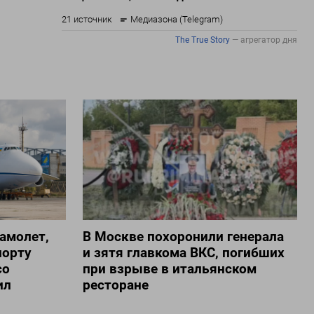
амолет,
В Москве похоронили генерала
порту
и зятя главкома ВКС, погибших
со
при взрыве в итальянском
ил
ресторане