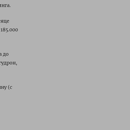
нга.
сяце
-185.000
а до
гудрон,
ну (с