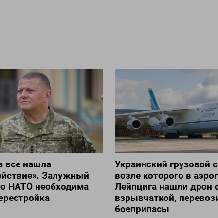
а все нашла
Украинский грузовой с
ействие». Залужный
возле которого в аэро
то НАТО необходима
Лейпцига нашли дрон 
ерестройка
взрывчаткой, перевоз
боеприпасы