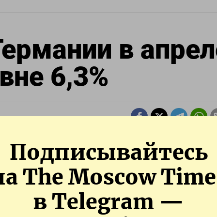
Германии в апрел
вне 6,3%
ень безработицы в Германии с поправкой на сезоннос
Подписывайтесь
 не изменившись с марта.
на The Moscow Time
ожиданиями аналитиков.
в Telegram —
ермании с учетом сезонных колебаний составило 2,9