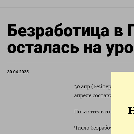
Безработица в 
осталась на уро
30.04.2025
30 апр (Рейтер) - Уров
апреле составил 6,3%,
Показатель совпал с 
Число безработных в Г