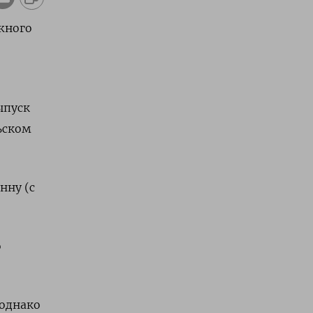
жного
ыпуск
ьском
нну (с
о
 однако