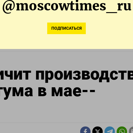
@moscowtimes_ru
ро Рейтер в Гданьске)
ПОДПИСАТЬСЯ
АМ
ПОДПИСАТЬСЯ В 
ичит производст
тума в мае--