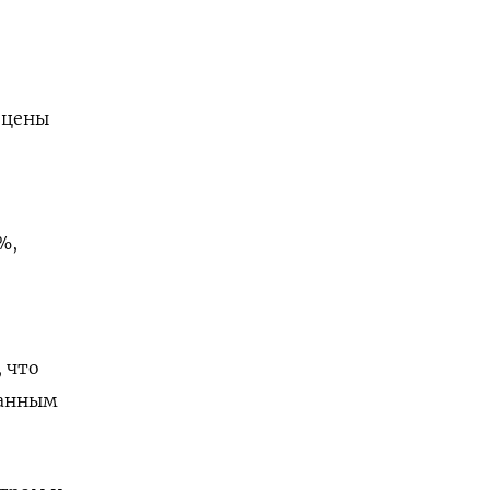
 цены
%,
 что
ранным