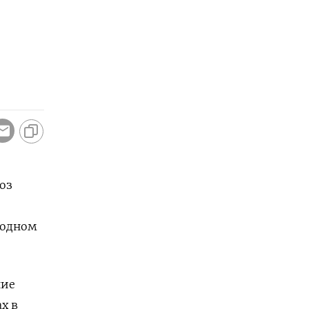
оз
родном
ние
х в