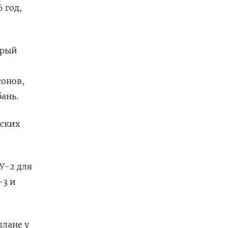
 год,
орый
сонов,
ань.
рских
У-2 для
-3 и
плане у