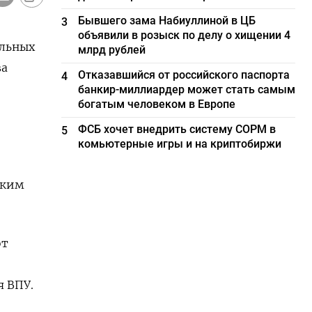
Бывшего зама Набиуллиной в ЦБ
3
объявили в розыск по делу о хищении 4
альных
млрд рублей
ва
Отказавшийся от российского паспорта
4
банкир-миллиардер может стать самым
богатым человеком в Европе
ФСБ хочет внедрить систему СОРМ в
5
комьютерные игры и на криптобиржи
ским
от
я ВПУ.