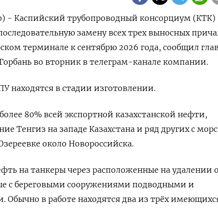
р) - Каспийский трубопроводный консорциум (КТК)
последовательную замену всех трех выносных прич
рском терминале к сентябрю 2026 года, сообщил гла
орбань во вторник в телеграм-канале компании.
ВПУ находятся в стадии изготовлении.
 более 80% всей экспортной казахстанской нефти,
ие Тенгиз на западе Казахстана и ряд других с мор
зереевке около Новороссийска.
фть на танкеры через расположенные на удалении 
ные с береговыми сооружениями подводными и
 Обычно в работе находятся два из трёх имеющихс