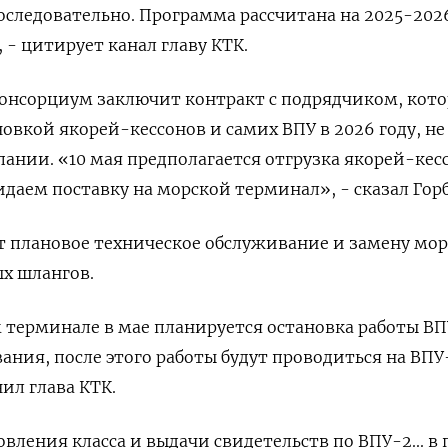
оследовательно. Программа рассчитана на 2025-2026
, - цитирует канал главу КТК.
консорциум заключит контракт с подрядчиком, кот
овкой якорей-кессонов и самих ВПУ в 2026 году, не
ании. «10 мая предполагается отгрузка якорей-кес
идаем поставку на морской терминал», - сказал Горб
т плановое техническое обслуживание и замену мо
х шлангов.
м терминале в мае планируется остановка работы ВП
ания, после этого работы будут проводиться на ВПУ
нил глава КТК.
овления класса и выдачи свидетельств по ВПУ-2... в 