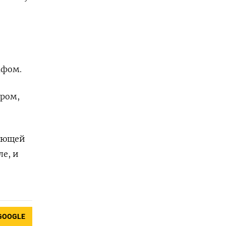
афом.
ором,
вающей
е, и
GOOGLE