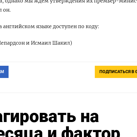
та, однако мы ждем утверждения их премьер-минис
 он.
 английском языке доступен по коду:
Шепардсон и Исмаил Шакил)
АМ
ПОДПИСАТЬСЯ В 
агировать на
есяца и фактор