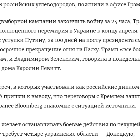
российских углеводородов, пояснили в офисе Грэм
выборной кампании закончить войну за 24 часа, Т
полноценного перемирия в Украине к концу апреля.
уступки Путину, за 100 дней на посту президента с
осрочное прекращение огня на Пасху. Трамп «все б
ым, и Владимиром Зеленским, говорила в понедель
о дома Каролин Левитт.
треч, в которых участвовали как российские диплом
А пришли к выводу, что переговоры с Кремлем зашл
 ранее Bloomberg знакомые с ситуацией источники.
е желает останавливать боевые действия по текуще
 требует четыре украинские области — Донецкую,