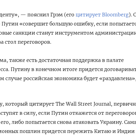
денту», — пояснил Грэм (его
цитирует Bloomberg
).
р Путин «совершит большую ошибку, если попытает
 новые санкции станут инструментом администраци
а стол переговоров.
эма, также есть достаточная поддержка в палате
сса. Путину в конечном итоге придется договариват
м случае российская экономика будет «раздавлена»
, который цитирует The Wall Street Journal, первич
ступят в силу, если Путин откажется от переговоро
его, либо попытается снова атаковать Украину. Са
ционных пошлин придется пережить Китаю и Индии