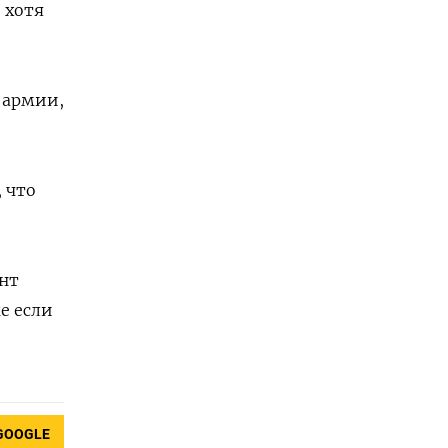
 хотя
 армии,
 что
ент
е если
GOOGLE