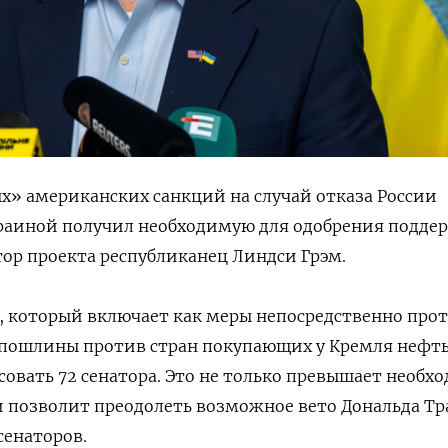
» американских санкций на случай отказа России
краиной получил необходимую для одобрения подде
тор проекта республиканец Линдси Грэм.
он, который включает как меры непосредственно прот
пошлины против стран покупающих у Кремля нефть,
осовать 72 сенатора. Это не только превышает необ
о и позволит преодолеть возможное вето Дональда Т
 сенаторов.