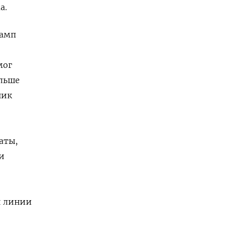
а.
рамп
мог
ольше
ник
аты,
и
й линии