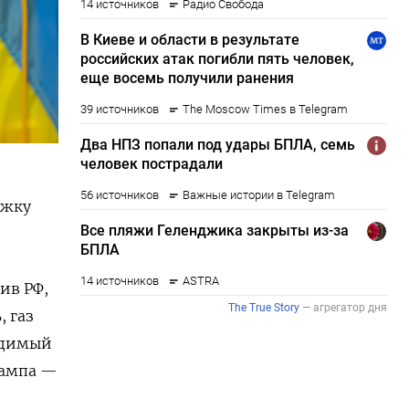
ржку
ив РФ,
 газ
ходимый
рампа —