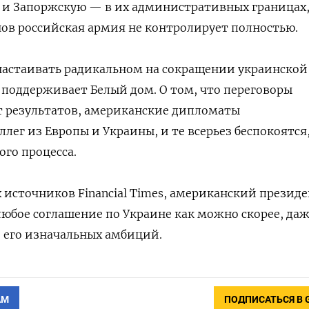
 и Запоржскую — в их административных границах,
нов российская армия не контролирует полностью.
настаивать радикальном на сокращении украинской
е поддерживает Белый дом. О том, что переговоры
т результатов, американские дипломаты
ег из Европы и Украины, и те всерьез беспокоятся,
го процесса.
 источников Financial Times, американский презид
юбое соглашение по Украине как можно скорее, даж
 его изначальных амбиций.
АМ
ПОДПИСАТЬСЯ В 