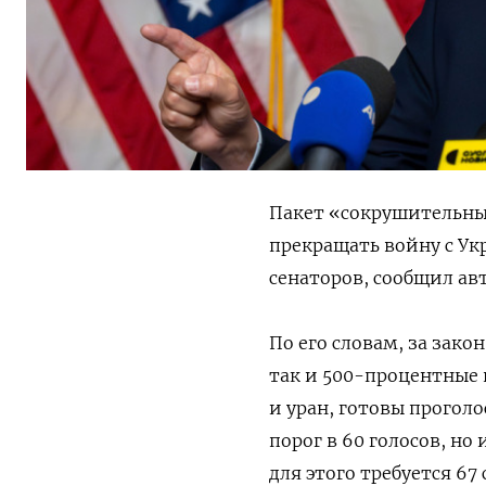
Пакет «сокрушительных
прекращать войну с У
сенаторов, сообщил ав
По его словам, за зак
так и 500-процентные 
и уран, готовы прогол
порог в 60 голосов, н
для этого требуется 67