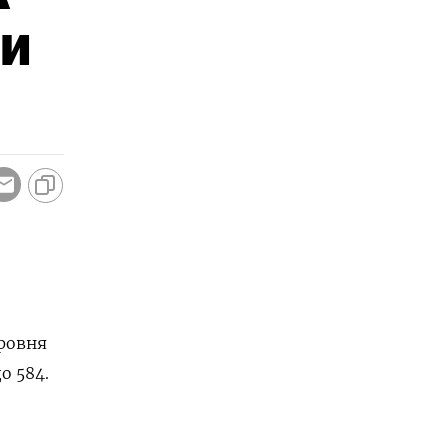
ли
ровня
о 584.