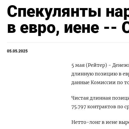
Спекулянты нар
в евро, иене --
05.05.2025
5 мая (Рейтер) - Дене
длинную позицию в евр
данные Комиссии по т
Чистая длинная позици
75.797 контрактов по с
Нетто-лонг в иене вырос