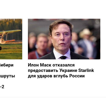
Сибири
Илон Маск отказался
предоставить Украине Starlink
ршруты
для ударов вглубь России
-2