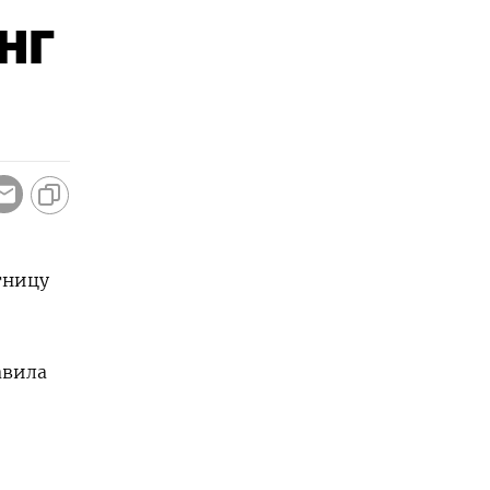
нг
тницу
авила