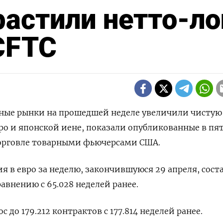
астили нетто-ло
 CFTC
жные рынки на прошедшей неделе увеличили чистую
о и японской иене, показали опубликованные в пя
орговле товарными фьючерсами США.
я в евро за неделю, закончившуюся 29 апреля, сост
равнению с 65.028 неделей ранее.
 до 179.212 контрактов с 177.814 неделей ранее.