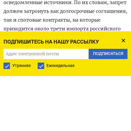
осведомленные источники. По их словам, запрет
должен затронуть как долгосрочные соглашения,
так и спотовые контракты, на которые
приходится около трети импорта российского
газа. При этом для последних мера вступит в
ПОДПИШИТЕСЬ НА НАШУ РАССЫЛКУ
силу не позднее конца текущего года.
ПОДПИСАТЬСЯ
Точные сроки введения запрета будут зависеть
Утренняя
Еженедельная
от способности ЕС обеспечить альтернативные
поставки сжиженного природного газа (СПГ) из
США, Катара, Канады и Африки, отметили
собеседники агентства. Они также добавили, что
планы по поэтапному отказу от газа из России
окажут ограниченное влияние на цены и
энергетическую безопасность ЕС, учитывая