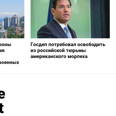
дроны
Госдеп потребовал освободить
мя
из российской тюрьмы
американского морпеха
военных
е
t