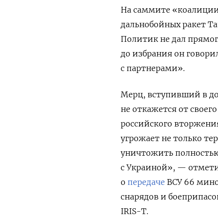
На саммите «коалиции
дальнобойных ракет Ta
Политик не дал прямог
до избрания он говори
с партнерами».
Мерц, вступивший в до
не откажется от своег
российского вторжения
угрожает не только те
уничтожить полностью
с Украиной», — отмети
о
передаче
ВСУ 66 мино
снарядов и боеприпасо
IRIS-T.