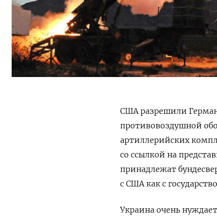
США разрешили Германи
противовоздушной обор
артиллерийских комп
со ссылкой на предста
принадлежат бундесвер
с США как с государст
Украина очень нуждаетс