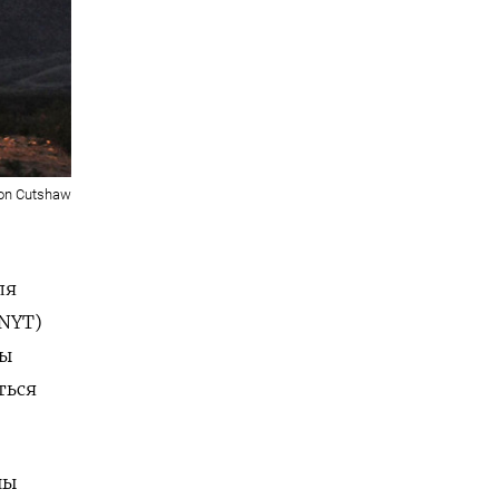
on Cutshaw
ля
(NYT)
сы
ться
ны