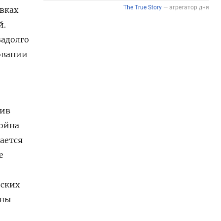
вках
й.
задолго
совании
тив
война
ается
е
йских
оны