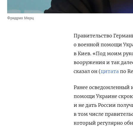
Фридрих Мерц
Правительство Герман
о военной помощи Укра
в Киев. «Под моим рук
вооружения и так дале
сказал он (
цитата
по Re
Ранее осведомленный и
помощи Украине скрою
и не дать России полу
в том числе правитель
который регулярно обно