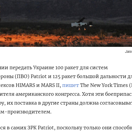
Jas
и передать Украине 100 ракет для систем
оны (ПВО) Patriot и 125 ракет большой дальности д
лексов
HIMARS и MARS II
,
пишет
The New York Times 
вителя американского конгресса. Хотя эти боеприпа
у, их поставка в другие страны должна согласовыва
вом-производителем.
я в самих ЗРК Patriot, поскольку только они способ