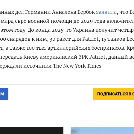
анных дел Германии Анналена Бербок
заявила
, что 
1 млрд евро военной помощи до 2029 года включите
 этом году. До конца 2025-го Украина получит четыр
0 снарядов к ним, 30 ракет для Patriot, 15 танков Leo
r, а также 100 тыс. артиллерийских боеприпасов. К
передать Киеву американский ЗРК Patriot, данный в
верждали источники The New York Times.
АМ
ПОДПИСАТЬСЯ В 