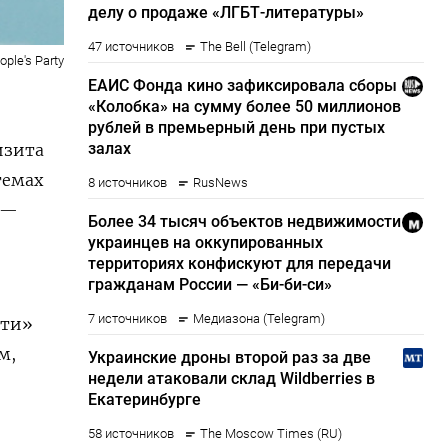
ple's Party
изита
темах
 —
сти»
м,