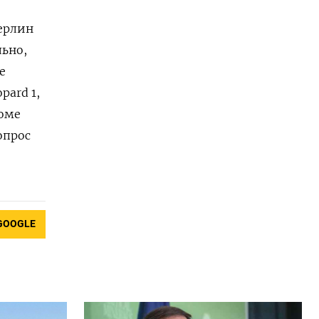
Берлин
льно,
е
pard 1,
роме
опрос
GOOGLE