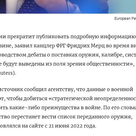
European Peo
ии прекратит публиковать подробную информацию
ине, заявил канцлер ФРГ Фридрих Мерц во время в
оводством дебаты о поставках оружия, калибре, сис
е будут выведены из поля зрения общественности»,
uters).
сточник сообщил агентству, что данные о военной
т, чтобы добиться «стратегической неопределенно
чить какие-либо преимущества в войне. По его слова
ство перестанет вести список переданного оружия,
влялся на сайте с 21 июня 2022 года.