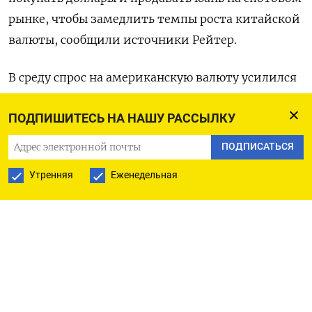
рынке, чтобы замедлить темпы роста китайской
валюты, сообщили источники Рейтер.
В среду спрос на американскую валюту усилился
– доллары покупали корпоративные клиенты и
ПОДПИШИТЕСЬ НА НАШУ РАССЫЛКУ
зарегистрированные за рубежом китайские
компании, которым требовалась валюта для
ПОДПИСАТЬСЯ
дивидендных выплат.
Утренняя
Еженедельная
Спотовый юань в Китайской системе валютной
торговли SFETS на материковом рынке к 09:58
МСК снизился на 0,14% до​ 7,2143​, а на офшорном
рынке подешевел на 0,21% до 7,2104.
Китай по-прежнему подвержен рискам