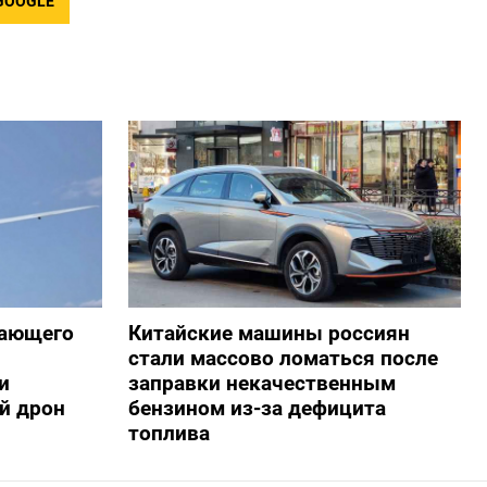
GOOGLE
жающего
Китайские машины россиян
стали массово ломаться после
и
заправки некачественным
й дрон
бензином из-за дефицита
топлива