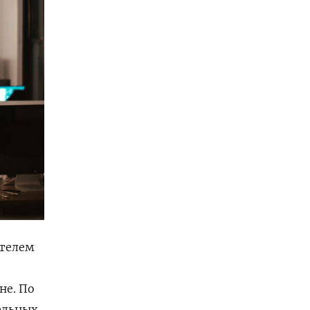
ателем
не. По
ельных