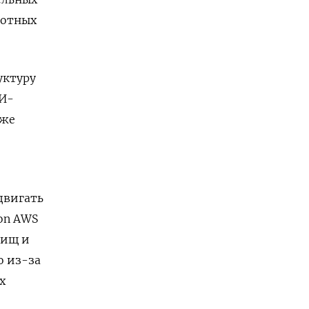
готных
уктуру
ИИ-
уже
двигать
on AWS
лищ и
о из-за
х