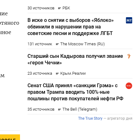
ние
фтяного
чное
ам
.