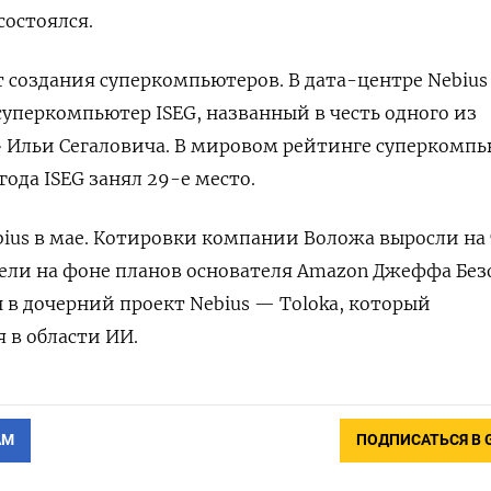
состоялся.
т создания суперкомпьютеров. В дата-центре Nebius
перкомпьютер ISEG, названный в честь одного из
» Ильи Сегаловича. В мировом рейтинге суперкомп
года ISEG занял 29-е место.
bius в мае. Котировки компании Воложа выросли на 
ели на фоне планов основателя Amazon Джеффа Без
 в дочерний проект Nebius — Toloka, который
 в области ИИ.
АМ
ПОДПИСАТЬСЯ В 