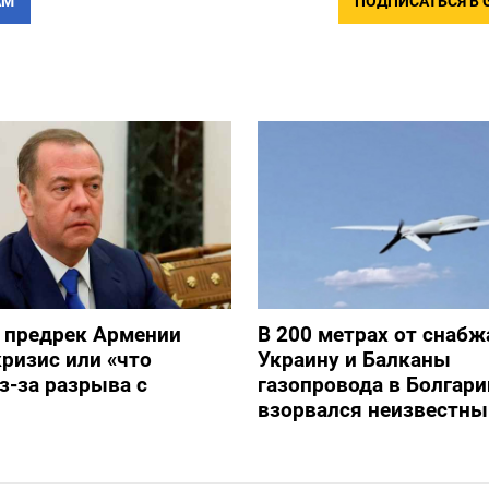
АМ
ПОДПИСАТЬСЯ В 
 предрек Армении
В 200 метрах от снаб
ризис или «что
Украину и Балканы
з-за разрыва с
газопровода в Болгари
взорвался неизвестны