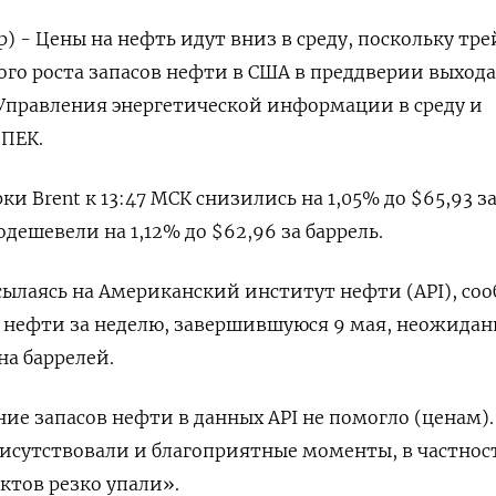
) - Цены на нефть идут вниз в среду, поскольку тр
го роста запасов нефти в США в преддверии выхода
Управления энергетической информации в среду и
ОПЕК.
и Brent к 13:47 МСК снизились на 1,05% до $65,93 з
одешевели на 1,12% до $62,96 за баррель.
сылаясь на Американский институт нефти (API), со
ы нефти за неделю, завершившуюся 9 мая, неожидан
на баррелей.
ие запасов нефти в данных API не помогло (ценам).
рисутствовали и благоприятные моменты, в частност
ктов резко упали».