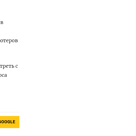
 в
ьютеров
треть с
оса
GOOGLE