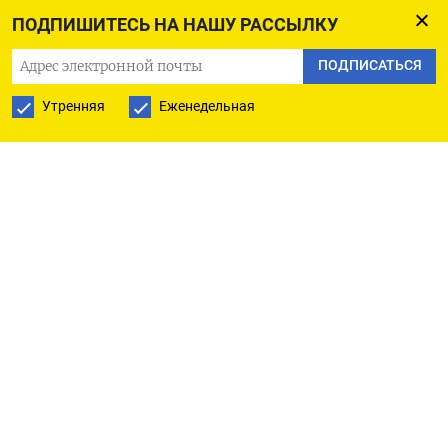
оказан, но мы надеемся, что будут приняты
ПОДПИШИТЕСЬ НА НАШУ РАССЫЛКУ
дополнительные меры поддержки для этой
индустрии», —
цитирует
ее «Интерфакс».
ПОДПИСАТЬСЯ
Утренняя
Еженедельная
По словам Высокановой, в Анапе в этом сезоне
не будет такого же уровня бронирований, как
в предыдущие годы. «Те отели, которые
работали всегда чисто на летний отдых,
с не очень развитой инфраструктурой, скорее
всего, в этом году не откроются. Но, тем
не менее, бронирования идут. Снижение цен
в отелях Анапы составляет 30-50%», — пояснила
она.
Туристический поток из Анапы сейчас
перераспределился в Абхазию, Краснодарский