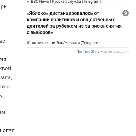
арь
ые
гня
квой
ампа,
ению
а.
ом
и огня