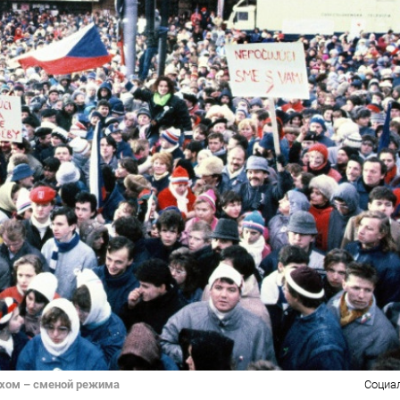
ехом – сменой режима
Социа