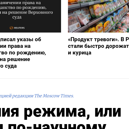
писал указы об
«Продукт тревоги». В 
ии права на
стали быстро дорожат
тво по рождению,
и курица
на решение
о суда
ицией редакции The Moscow Times.
ия режима, или
ы по-научному