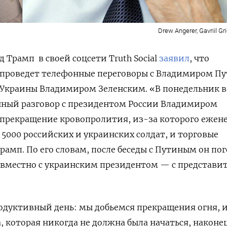
Drew Angerer, Gavriil Gr
ьд Трамп
в своей соцсети
Truth Social
заявил
, что
, проведет телефонные переговоры с Владимиром П
 Украины Владимиром Зеленским. «В понедельник в 
онный разговор с президентом России Владимиром
прекращение кровопролития, из-за которого ежен
 5000 российских и украинских солдат, и торговые
рамп. По его словам, после беседы с Путиным он по
совместно с украинским президентом — с представ
родуктивный день: мы добьемся прекращения огня, и
, которая никогда не должна была начаться, наконе