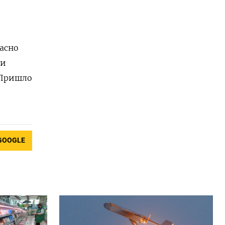
ласно
ли
 Пришло
GOOGLE