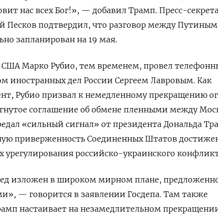
овит нас всех Бог!», — добавил Трамп. Пресс-секрет
й Песков подтвердил, что разговор между Путиным
но запланирован на 19 мая.
 США Марко Рубио, тем временем, провел телефонн
м иностранных дел России Сергеем Лавровым. Как
нт, Рубио призвал к немедленному прекращению о
игнутое соглашение об обмене пленными между Мос
редал «сильный сигнал»
от президента Дональда Тр
ую приверженность Соединенных Штатов достиж
х урегулирования российско-украинского конфликт
ед изложен в широком мирном плане, предложенн
», — говорится в заявлении Госдепа. Там также
Трамп настаивает на незамедлительном прекращени