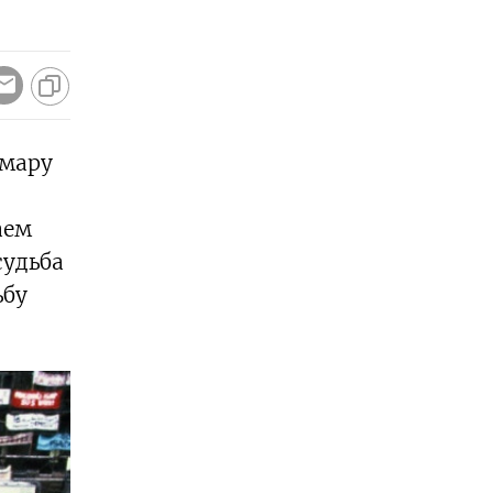
шмару
аем
судьба
ьбу