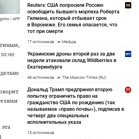
igorov / AFP
утиным,
10:00
едельно
говорит
ителями
 эта
ц