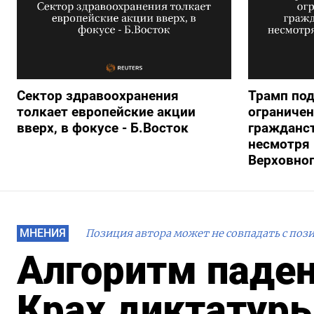
Сектор здравоохранения
Трамп под
толкает европейские акции
ограничен
вверх, в фокусе - Б.Восток
гражданс
несмотря 
Верховног
МНЕНИЯ
Позиция автора может не совпадать с поз
Алгоритм паден
Крах диктатур