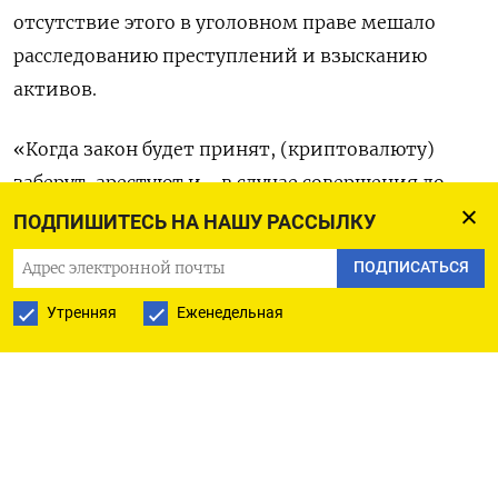
отсутствие этого в уголовном праве мешало
расследованию преступлений и взысканию
активов.
«Когда закон будет принят, (криптовалюту)
заберут, арестуют и - в случае совершения до
этого противоправных деяний - вернут
ПОДПИШИТЕСЬ НА НАШУ РАССЫЛКУ
потерпевшему», - сказал Федоров, выступая на
ПОДПИСАТЬСЯ
Петербургском международном юридическом
Утренняя
Еженедельная
форуме (ПМЮФ).
«С целью создания дополнительных мер по
противодействию преступлениям,
совершаемым в сфере компьютерной
информации, в 2023 году введена возможность