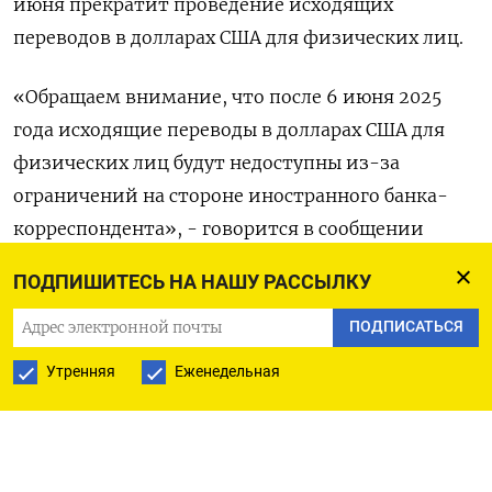
июня прекратит проведение исходящих
переводов в долларах США для физических лиц.
«Обращаем внимание, что после 6 июня 2025
года исходящие переводы в долларах США для
физических лиц будут недоступны из-за
ограничений на стороне иностранного банка-
корреспондента», - говорится в сообщении
Юникредитбанка клиентам.
ПОДПИШИТЕСЬ НА НАШУ РАССЫЛКУ
До этого, с 23 января 2025 года, Юникредитбанк
ПОДПИСАТЬСЯ
остановил исходящие переводы в евро для
Утренняя
Еженедельная
розничных клиентов, также из-за ограничений
на стороне банка-корреспондента.
C 26 мая 2025 года у Юникредитбанка меняется