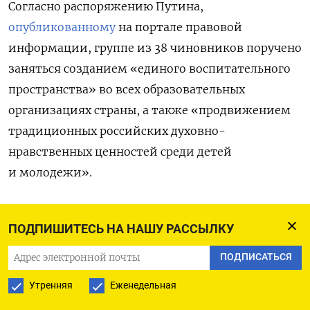
Согласно распоряжению Путина,
опубликованному
на портале правовой
информации, группе из 38 чиновников поручено
заняться созданием «единого воспитательного
пространства» во всех образовательных
организациях страны, а также «продвижением
традиционных российских духовно-
нравственных ценностей среди детей
и молодежи».
Во главе группы, которая также будет
ПОДПИШИТЕСЬ НА НАШУ РАССЫЛКУ
заниматься разработкой законов «в сфере
воспитания», Путин поставил замглавы своей
ПОДПИСАТЬСЯ
администрации Сергея Кириенко — куратора
Утренняя
Еженедельная
внутренней политики в Кремле. В группу,