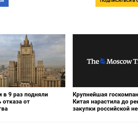
АМ
ПОДПИСАТЬСЯ В 
 в 9 раз подняли
Крупнейшая госкомпа
 отказа от
Китая нарастила до ре
тва
закупки российской н