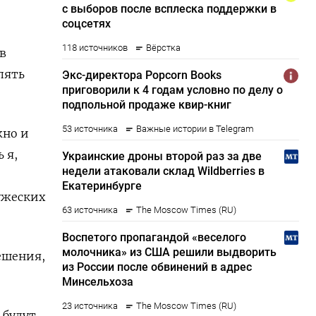
в
пять
жно и
 я,
ужеских
ешения,
 будут