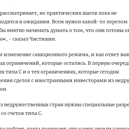
 рассматривает, но практических шагов пока не
аходятся в ожидании. Всем нужен какой-то перелом 
обы внятно начинать думать о том, что они готовы о
ю«, - сказал Чистюхин.
и изменение санкционного режима, и как ответ ва
х ограничений, которые остались. В первую очередь
ах типа С и о тех ограничениях, которые сегодня
чения сделок с иностранными инвесторами из недр
он.
из недружественных стран нужны специальные разр
со счетов типа С.
а пойдет, когда понимает, что у него деньги завтра