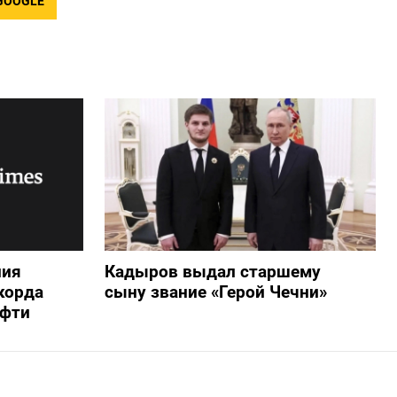
GOOGLE
ния
Кадыров выдал старшему
корда
сыну звание «Герой Чечни»
ефти