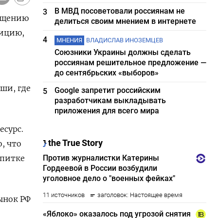
В МВД посоветовали россиянам не
3
ращению
делиться своим мнением в интернете
зицию,
4
МНЕНИЯ
ВЛАДИСЛАВ ИНОЗЕМЦЕВ
Союзники Украины должны сделать
россиянам решительное предложение —
до сентябрьских «выборов»
ши, где
Google запретит российским
5
разработчикам выкладывать
приложения для всего мира
сурс.
, что
дпитке
ынок РФ