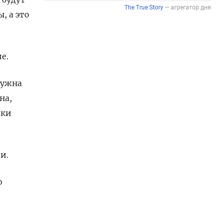
, а это
е.
Нужна
на,
аки
и.
о