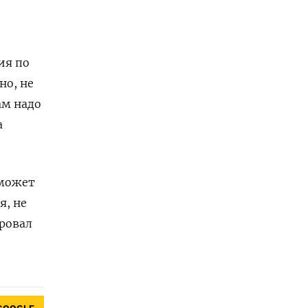
ия по
но, не
ам надо
а
 может
я, не
ировал