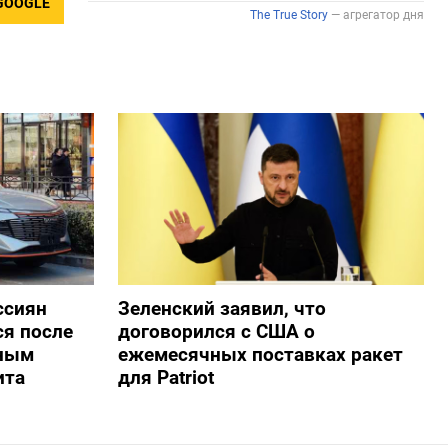
GOOGLE
ссиян
Зеленский заявил, что
ся после
договорился с США о
нным
ежемесячных поставках ракет
ита
для Patriot