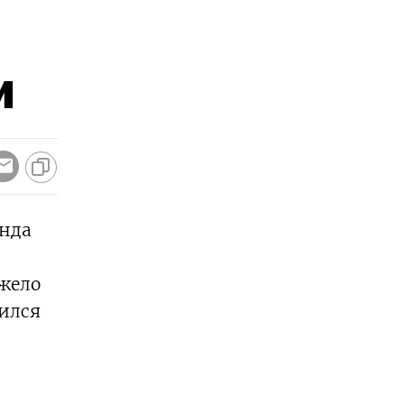
и
онда
яжело
ился