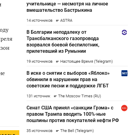
и
оду
преля
азон
не