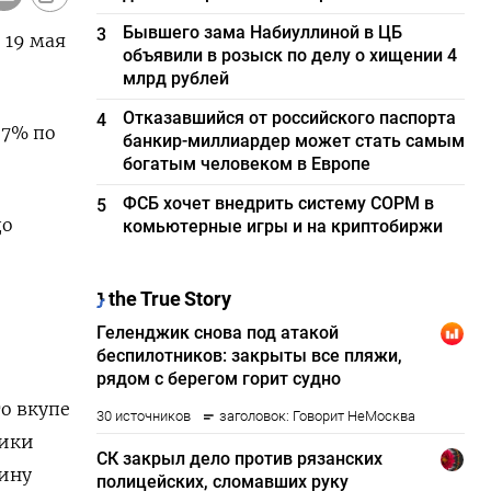
Бывшего зама Набиуллиной в ЦБ
3
 19 мая
объявили в розыск по делу о хищении 4
млрд рублей
Отказавшийся от российского паспорта
4
27% по
банкир-миллиардер может стать самым
богатым человеком в Европе
ФСБ хочет внедрить систему СОРМ в
5
до
комьютерные игры и на криптобиржи
о вкупе
рики
тину