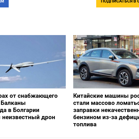
АМ
ПОДПИСАТЬСЯ В 
рах от снабжающего
Китайские машины ро
 Балканы
стали массово ломать
да в Болгарии
заправки некачестве
я неизвестный дрон
бензином из-за дефиц
топлива