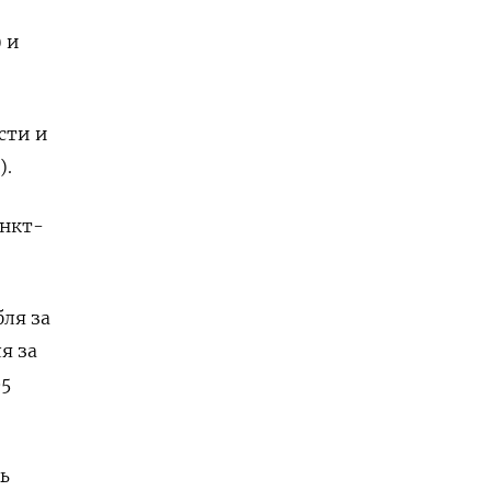
 и
сти и
).
анкт-
бля за
я за
05
ь