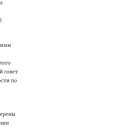
ие
б
кими
лого
й совет
ости по
мерены
ения