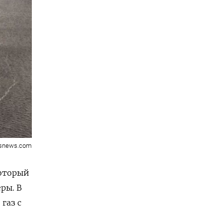
dsnews.com
который
ры. В
газ с