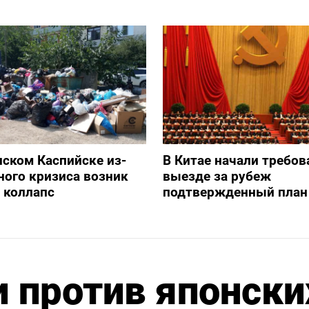
нском Каспийске из-
В Китае начали требов
ного кризиса возник
выезде за рубеж
 коллапс
подтвержденный план
и против японски