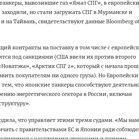
 танкеры, вывозившие газ «Ямал СПГ», в европейск
 заходили, но стали загружать СПГ в Мурманске и
 и на Тайвань, свидетельствуют данные Bloomberg о
щий контракты на поставку в том числе с европейс
ится под санкциями (США ввели их против второго
«Новатэка», «Арктик СПГ 2», который с начала прош
тавить покупателям ни одного груза). Но Европейски
 тем, что японские танкеры способствуют деятельн
нию энергетического сектора в России, включая
структуру».
вердила, что управляет этими тремя судами. «Мы на
ичать с правительствами ЕС и Японии ради соблюд
льтируемся с различными сторонами и примем