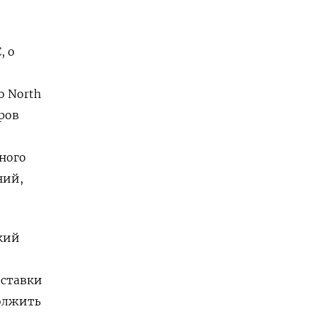
, о
о North
ров
ного
ний,
ский
оставки
должить