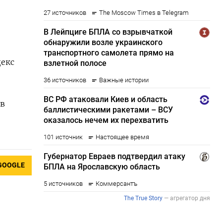
декс
 в
GOOGLE