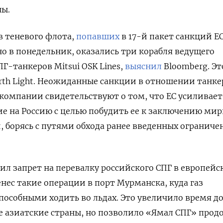
ы.
в теневого флота,
попавших
в 17-й пакет санкций ЕС
о в понедельник, оказались три корабля ведущего
Г-танкеров Mitsui OSK Lines,
выяснил
Bloomberg. Эт
orth Light. Неожиданные санкции в отношении танке
компании свидетельствуют о том, что ЕС усиливает
е на Россию с целью побудить ее к заключению мир
, борясь с путями обхода ранее введенных ограниче
пил запрет на перевалку российского СПГ в европей
нес такие операции в порт Мурманска, куда газ
способными ходить во льдах. Это увеличило время д
ие азиатские страны, но позволило «Ямал СПГ» про