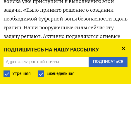
войска уже приступили к выполнению этой
задачи. «Было принято решение о создании
необходимой буферной зоны безопасности вдоль
границ. Наши вооруженные силы сейчас эту
задачу решают. Активно подавляются огневые
точки противника. Работа идет», — заявил
ПОДПИШИТЕСЬ НА НАШУ РАССЫЛКУ
Путин.
ПОДПИСАТЬСЯ
По
данным источников
The Economist, во время
Утренняя
Еженедельная
закрытых переговоров, прошедших в Стамбуле
16 мая, российская делегация потребовала
от Украины официально передать под контроль
Москвы всю территорию Донецкой, Луганской,
Херсонской и Запорожской областей — включая
те районы, которые Россия не может захватить.
В случае отказа, как пишет издание, российская