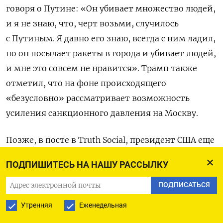
говоря о Путине: «Он убивает множество людей,
и я не знаю, что, черт возьми, случилось
с Путиным. Я давно его знаю, всегда с ним ладил,
но он посылает ракеты в города и убивает людей,
и мне это совсем не нравится». Трамп также
отметил, что на фоне происходящего
«безусловно» рассматривает возможность
усиления санкционного давления на Москву.
Позже, в посте в Truth Social, президент США еще
более резко охарактеризовал действия Путина:
ПОДПИШИТЕСЬ НА НАШУ РАССЫЛКУ
«Он совершенно сошел с ума. Я всегда говорил,
что он хочет всю Украину, а не только ее часть, и,
ПОДПИСАТЬСЯ
возможно, это оказывается правдой. Но если
Утренняя
Еженедельная
он это сделает, это приведет к падению России».