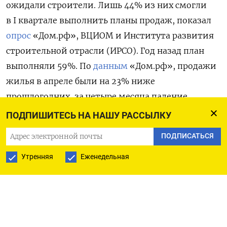
ожидали строители. Лишь 44% из них смогли
в I квартале выполнить планы продаж, показал
опрос
«Дом.рф», ВЦИОМ и Института развития
строительной отрасли (ИРСО). Год назад план
выполняли 59%. По
данным
«Дом.рф», продажи
жилья в апреле были на 23% ниже
прошлогодних, за четыре месяца падение
составило 10%.
ПОДПИШИТЕСЬ НА НАШУ РАССЫЛКУ
ПОДПИСАТЬСЯ
Застройщики отвечают сокращением запуска
новых проектов: за январь–апрель начато
Утренняя
Еженедельная
строительство на 18% меньше, чем годом ранее.
План по запускам выполнили 59% компаний, год
назад их доля была 68%. Оставшиеся
у застройщиков ресурсы концентрируются