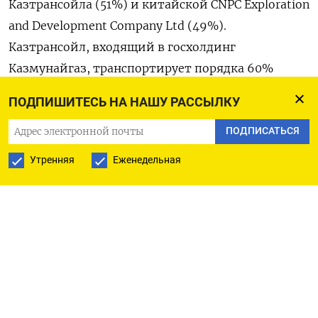
Казтрансойла (51%) и китайской CNPC Exploration
and Development Company Ltd (49%).
Казтрансойл, входящий в госхолдинг
Казмунайгаз, транспортирует порядка 60%
добываемой в Казахстане нефти на экспорт и на
ПОДПИШИТЕСЬ НА НАШУ РАССЫЛКУ
внутренний рынок. Ниже представлены новые
внутренние тарифы КТО на прокачку нефти по
ПОДПИСАТЬСЯ
Кенкияк-Атырау на период до июля 2030 года: с
Утренняя
Еженедельная
01.07.2025 по 30.06.2026 — 11.193 тенге за тонну
на 1.000 км (без НДС) с 01.07.2026 по 30.06.2027 —
11.233 тенге за тонну на 1.000 км (без НДС) с
01.07.2027 по 30.06.2028 — 11.259 тенге за тонну
на 1.000 км (без НДС) с 01.07.2028 по 30.06.2029 —
11.286 тенге за тонну на 1.000 км (без НДС) с
01.07.2029 по 30.06.2030 — 11.293 тенге за тонну