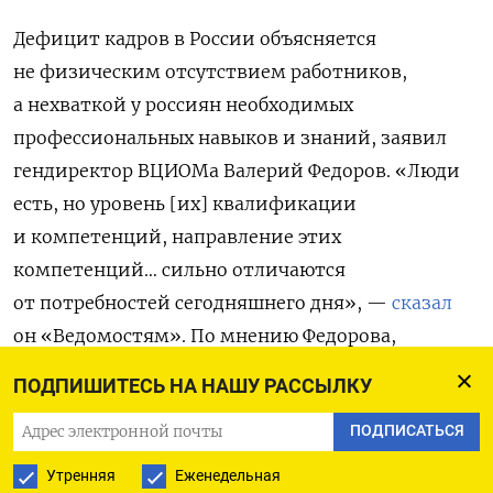
Дефицит кадров в России объясняется
не физическим отсутствием работников,
а нехваткой у россиян необходимых
профессиональных навыков и знаний, заявил
гендиректор ВЦИОМа Валерий Федоров. «Люди
есть, но уровень [их] квалификации
и компетенций, направление этих
компетенций… сильно отличаются
от потребностей сегодняшнего дня», —
сказал
он «Ведомостям». По мнению Федорова,
актуальное решение кадровой проблемы
ПОДПИШИТЕСЬ НА НАШУ РАССЫЛКУ
заключается не в том, «чтобы рожать новых
ПОДПИСАТЬСЯ
людей», а в том, чтобы стимулировать
переобучение, повышение квалификации
Утренняя
Еженедельная